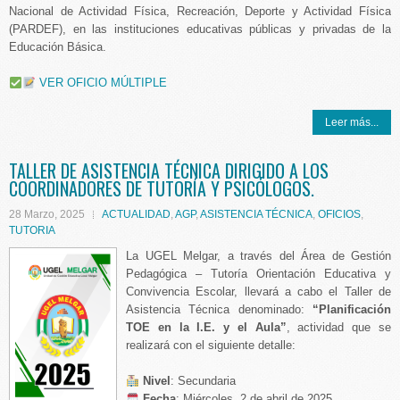
Nacional de Actividad Física, Recreación, Deporte y Actividad Física
(PARDEF), en las instituciones educativas públicas y privadas de la
Educación Básica.
VER OFICIO MÚLTIPLE
Leer más...
TALLER DE ASISTENCIA TÉCNICA DIRIGIDO A LOS
COORDINADORES DE TUTORÍA Y PSICÓLOGOS.
28 Marzo, 2025
ACTUALIDAD
,
AGP
,
ASISTENCIA TÉCNICA
,
OFICIOS
,
TUTORIA
La UGEL Melgar, a través del Área de Gestión
Pedagógica – Tutoría Orientación Educativa y
Convivencia Escolar, llevará a cabo el Taller de
Asistencia Técnica denominado:
“Planificación
TOE en la I.E. y el Aula”
, actividad que se
realizará con el siguiente detalle:
Nivel
: Secundaria
️
Fecha
: Miércoles, 2 de abril de 2025