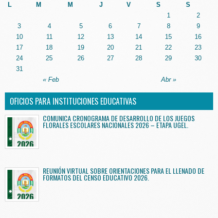
L
M
M
J
V
S
S
1
2
3
4
5
6
7
8
9
10
11
12
13
14
15
16
17
18
19
20
21
22
23
24
25
26
27
28
29
30
31
« Feb
Abr »
OFICIOS PARA INSTITUCIONES EDUCATIVAS
COMUNICA CRONOGRAMA DE DESARROLLO DE LOS JUEGOS
FLORALES ESCOLARES NACIONALES 2026 – ETAPA UGEL.
REUNIÓN VIRTUAL SOBRE ORIENTACIONES PARA EL LLENADO DE
FORMATOS DEL CENSO EDUCATIVO 2026.