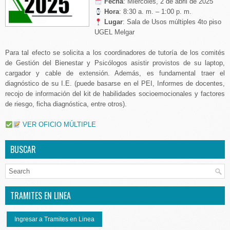
️
Fecha
: Miércoles, 2 de abril de 2025
Hora
: 8:30 a. m. – 1:00 p. m.
Lugar
: Sala de Usos múltiples 4to piso
UGEL Melgar
Para tal efecto se solicita a los coordinadores de tutoría de los comités
de Gestión del Bienestar y Psicólogos asistir provistos de su laptop,
cargador y cable de extensión. Además, es fundamental traer el
diagnóstico de su I.E. (puede basarse en el PEI, Informes de docentes,
recojo de información del kit de habilidades socioemocionales y factores
de riesgo, ficha diagnóstica, entre otros).
VER OFICIO MÚLTIPLE
BUSCAR
TRAMITES EN LINEA
Ingresar a Tramites en Linea