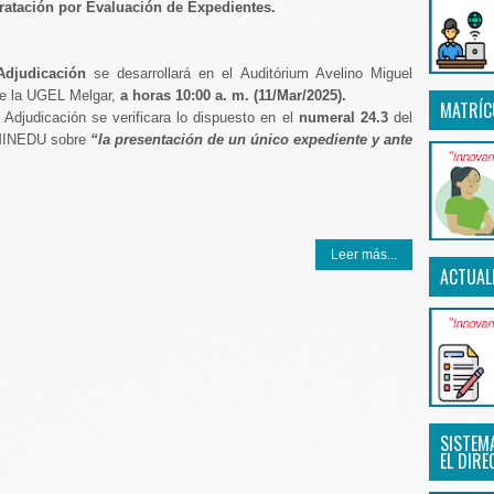
ratación por Evaluación de Expedientes.
Adjudicación
se desarrollará en el Auditórium Avelino Miguel
e la UGEL Melgar,
a horas 10:00 a. m. (11/Mar/2025).
MATRÍC
Adjudicación se verificara lo dispuesto en el
numeral 24.3
del
MINEDU sobre
“la presentación de un único expediente y ante
Leer más...
ACTUAL
SISTEM
EL DIRE