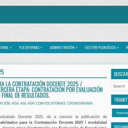
»
»
»
»
CIONAL
PLATAFORMAS
ADMINISTRACIÓN
GESTIÓN PEDAGÓGICA
R
25
BUSCA
RA LA CONTRATACIÓN DOCENTE 2025 /
TERCERA ETAPA: CONTRATACIÓN POR EVALUACIÓN
 FINAL DE RESULTADOS.
TRAMITE
ACIÓN
,
AGA
,
AGI
,
AGP
,
CONVOCATORIAS
,
CRONOGRAMA
,
Ingresa
ntratado Docente 2025, da a conocer la publicación de
habilitados para la Contratación Docente 2025 / modalidad
SEGUIM