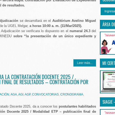
 tercera etapa: Contratación por Evaluación de Expedientes
l de resultados.
Ingresa
djudicación
se desarrollará en el
Auditórium Avelino Miguel
ÁREA D
 de la UGEL Melgar,
a horas 10:00 a. m. (11/Mar/2025).
Adjudicación se verificara lo dispuesto en el
numeral 24.3
del
5-MINEDU
sobre “la presentación de un único expediente y
MI CERT
Leer más...
RA LA CONTRATACIÓN DOCENTE 2025 /
 FINAL DE RESULTADOS – CONTRATACIÓN POR
ACIÓN
,
AGA
,
AGI
,
AGP
,
CONVOCATORIAS
,
CRONOGRAMA
,
SIAGIE 
ratado Docente 2025, da a conocer los
postulantes habilitados
ción Docente 2025 / Modalidad ETP – publicación final de