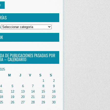
r
RÍAS
s
OK
DA DE PUBLICACIONES PASADAS POR
ÍA – CALENDARIO:
025
M
J
V
S
S
1
2
4
5
6
7
8
9
11
12
13
14
15
16
18
19
20
21
22
23
25
26
27
28
29
30