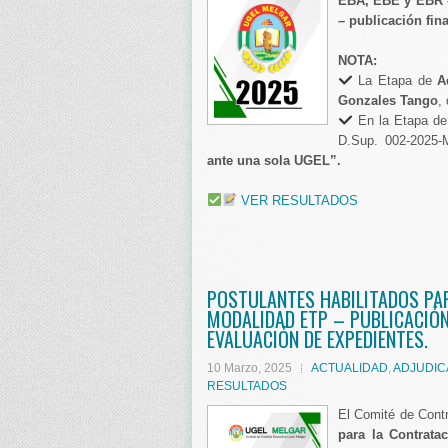
EBA, EBE y EBR –
– publicación fina
NOTA:
La Etapa de
A
Gonzales Tango
,
En la Etapa de 
D.Sup. 002-202
ante una sola UGEL”.
VER RESULTADOS
POSTULANTES HABILITADOS PA
MODALIDAD ETP – PUBLICACIÓN
EVALUACIÓN DE EXPEDIENTES.
10 Marzo, 2025
ACTUALIDAD
,
ADJUDIC
RESULTADOS
El Comité de Cont
para la Contrata