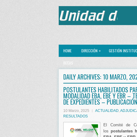
»
HOME
DIRECCIÓN
GESTIÓN INSTITU
BECAS
DAILY ARCHIVES:
10 MARZO, 20
POSTULANTES HABILITADOS PA
MODALIDAD EBA, EBE Y EBR – 
DE EXPEDIENTES – PUBLICACIÓN
10 Marzo, 2025
ACTUALIDAD
,
ADJUDIC
RESULTADOS
El Comité de Co
los
postulantes 