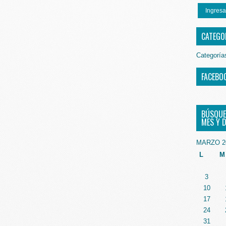
Ingresa
CATEGO
Categoría
FACEBO
BÚSQUE
MES Y D
MARZO 2
L
M
3
10
17
24
31