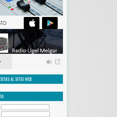
ISITAS AL SITIO WEB
TA
:
: