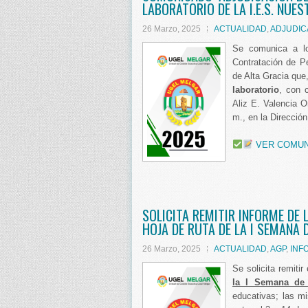
LABORATORIO DE LA I.E.S. NUE
26 Marzo, 2025
ACTUALIDAD
,
ADJUDIC
Se comunica a l
Contratación de Pe
de Alta Gracia que,
laboratorio
, con 
Aliz E. Valencia O
m., en la Direcció
VER COMU
SOLICITA REMITIR INFORME DE
HOJA DE RUTA DE LA I SEMANA 
26 Marzo, 2025
ACTUALIDAD
,
AGP
,
INF
Se solicita remitir
la I Semana de
educativas; las m