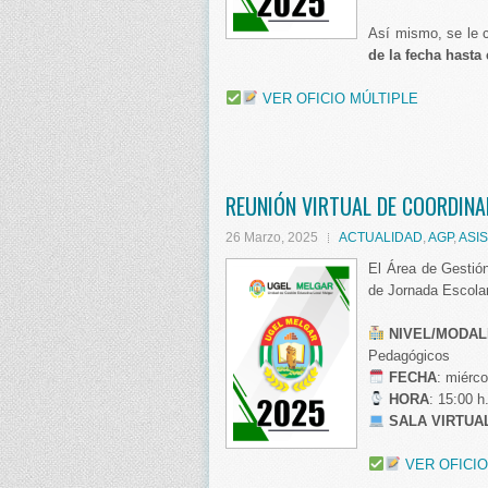
Así mismo, se le c
de la fecha hasta 
VER OFICIO MÚLTIPLE
REUNIÓN VIRTUAL DE COORDIN
26 Marzo, 2025
ACTUALIDAD
,
AGP
,
ASI
El Área de Gestió
de Jornada Escolar
NIVEL/MODAL
Pedagógicos
️
FECHA
: miérco
HORA
: 15:00 h
SALA VIRTUA
VER OFICIO