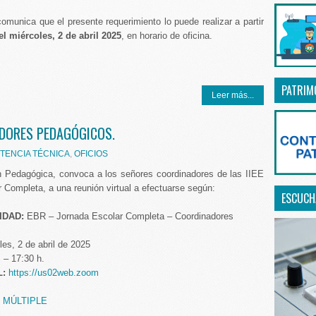
omunica que el presente requerimiento lo puede realizar a partir
el miércoles, 2 de abril 2025
, en horario de oficina.
PATRIM
Leer más...
ADORES PEDAGÓGICOS.
STENCIA TÉCNICA
,
OFICIOS
n Pedagógica, convoca a los señores coordinadores de las IIEE
 Completa, a una reunión virtual a efectuarse según:
ESCUCHA
IDAD:
EBR – Jornada Escolar Completa – Coordinadores
les, 2 de abril de 2025
. – 17:30 h.
L:
https://us02web.zoom
 MÚLTIPLE