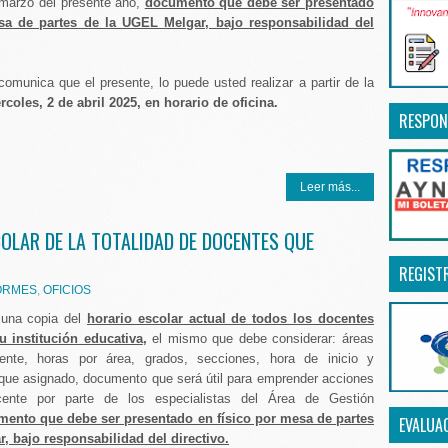
 marzo del presente año,
documento que debe ser presentado
sa de partes de la UGEL Melgar, bajo responsabilidad del
omunica que el presente, lo puede usted realizar a partir de la
rcoles, 2 de abril 2025, en horario de oficina.
RESPON
Leer más...
COLAR DE LA TOTALIDAD DE DOCENTES QUE
REGIST
ORMES
,
OFICIOS
r una copia del
horario escolar actual de todos los docentes
u institución educativa
,
el mismo que debe considerar: áreas
ente, horas por área, grados, secciones, hora de inicio y
loque asignado, documento que será útil para emprender acciones
ente por parte de los especialistas del Área de Gestión
ento que debe ser presentado en físico por mesa de partes
EVALUA
, bajo responsabilidad del directivo.