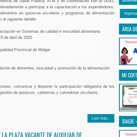
rencia de Salud Pública, ATM y en coordinación con la UGEL
iteradamente a participar a la capacitación a los expendedores,
alimentos en quioscos escolares y programas de alimentación
Ingresa
 al siguiente detalle:
ÁREA D
acitación en Sistemas de calidad e inocuidad alimentaria.
 8 de abril de 2025
ipalidad Provincial de Melgar.
lación de alimentos, inocuidad y promoción de la alimentación
MI CERT
tores, comunicar y disponer la participación obligatoria de los
gestión de quioscos, cafeterías y comedores escolares.
Leer más...
SIAGIE 
 LA PLAZA VACANTE DE AUXILIAR DE