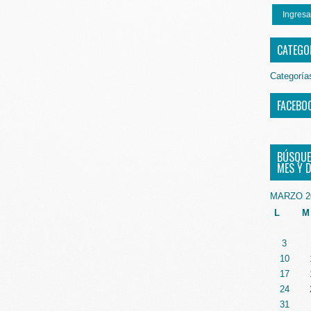
Ingresa
CATEGO
Categoría
FACEBO
BÚSQUE
MES Y D
MARZO 2
L
M
3
10
17
24
31