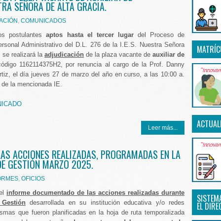
STRA SEÑORA DE ALTA GRACIA.
ACIÓN
,
COMUNICADOS
os postulantes
aptos hasta el tercer lugar
del Proceso de
rsonal Administrativo del D.L. 276 de la I.E.S. Nuestra Señora
MATRÍC
 se realizará la
adjudicación
de la plaza vacante de
auxiliar de
código 1162114375H2, por renuncia al cargo de la Prof. Danny
rtiz, el día jueves 27 de marzo del año en curso, a las 10:00 a.
n de la mencionada IE.
NICADO
ACTUAL
Leer más...
 LAS ACCIONES REALIZADAS, PROGRAMADAS EN LA
DE GESTIÓN MARZO 2025.
ORMES
,
OFICIOS
 el
informe documentado de las acciones realizadas durante
SISTEM
 Gestión
desarrollada en su institución educativa y/o redes
EL DIRE
ismas que fueron planificadas en la hoja de ruta temporalizada