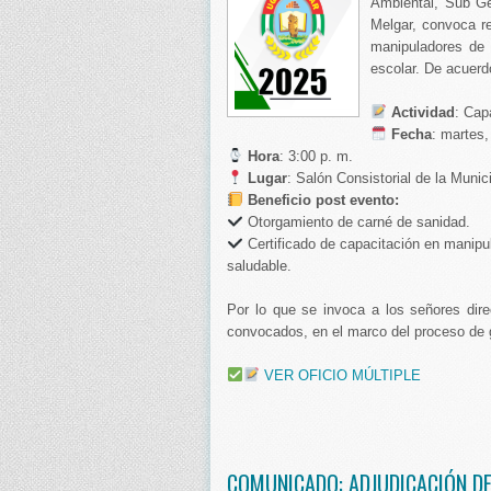
Ambiental, Sub Ge
Melgar, convoca re
manipuladores de 
escolar. De acuerdo
Actividad
: Cap
️ Fecha
: martes,
Hora
: 3:00 p. m.
Lugar
: Salón Consistorial de la Munic
Beneficio post evento:
Otorgamiento de carné de sanidad.
Certificado de capacitación en manipu
saludable.
Por lo que se invoca a los señores direc
convocados, en el marco del proceso de 
VER OFICIO MÚLTIPLE
COMUNICADO: ADJUDICACIÓN DE