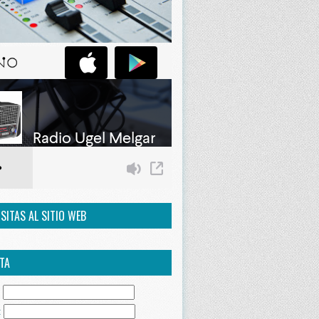
ISITAS AL SITIO WEB
TA
:
: