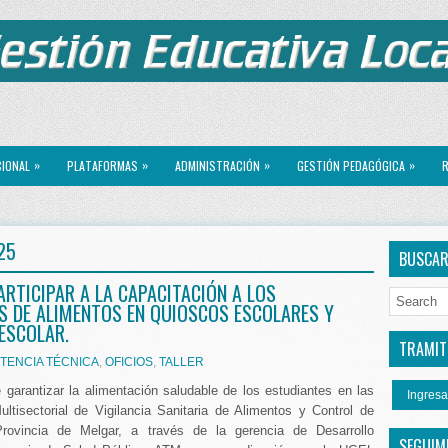
»
»
»
»
CIONAL
PLATAFORMAS
ADMINISTRACIÓN
GESTIÓN PEDAGÓGICA
R
25
BUSCA
RTICIPAR A LA CAPACITACIÓN A LOS
S DE ALIMENTOS EN QUIOSCOS ESCOLARES Y
ESCOLAR.
TRAMITE
STENCIA TÉCNICA
,
OFICIOS
,
TALLER
e garantizar la alimentación saludable de los estudiantes en las
Ingresa
ltisectorial de Vigilancia Sanitaria de Alimentos y Control de
rovincia de Melgar, a través de la gerencia de Desarrollo
SEGUIM