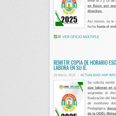
entre el 3 y 14 de
en físico por me
directivo.
Así mismo, se le c
fecha
hasta el mié
VER OFICIO MÚLTIPLE
REMITIR COPIA DE HORARIO ES
LABORA EN SU IE.
26 Marzo, 2025
ACTUALIDAD
,
AGP
,
INF
Se solicita remiti
que laboran en s
asignadas al doc
finalización del b
de monitoreo doc
Pedagógica;
docum
de la UGEL Melgar