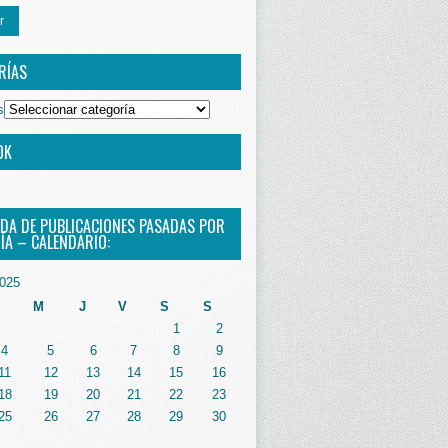
r
RÍAS
s
OK
DA DE PUBLICACIONES PASADAS POR
ÍA – CALENDARIO:
025
M
J
V
S
S
1
2
4
5
6
7
8
9
11
12
13
14
15
16
18
19
20
21
22
23
25
26
27
28
29
30