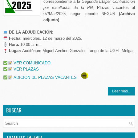
correspondiente a la
Segunda Etapa: Contratación
por resultados de la PN
; Plazas vacantes al
07/Mar/2025, según reporte NEXUS
(Archivo
adjunto)
.
DE LA ADJUDICACIÓN:
️
Fecha:
miércoles, 12 de marzo del 2025.
Hora:
10:00 a. m.
Lugar:
Auditórium Miguel Avelino Gonzales Tango de la UGEL Melgar.
VER COMUNICADO
VER PLAZAS
ADICION DE PLAZAS VACANTES
Leer más...
BUSCAR