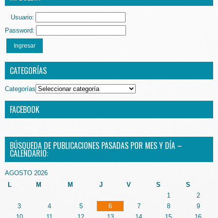
Usuario:
Password:
Ingresar
CATEGORÍAS
Categorías
FACEBOOK
BÚSQUEDA DE PUBLICACIONES PASADAS POR MES Y DÍA –
CALENDARIO:
AGOSTO 2026
L
M
M
J
V
S
S
1
2
3
4
5
6
7
8
9
10
11
12
13
14
15
16