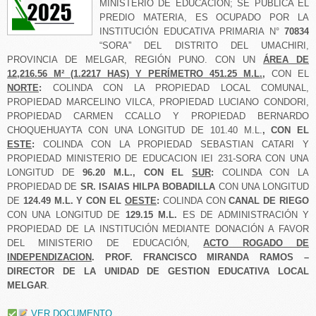
MINISTERIO DE EDUCACIÓN; SE PÚBLICA EL
PREDIO MATERIA, ES OCUPADO POR LA
INSTITUCIÓN EDUCATIVA PRIMARIA N°
70834
“SORA” DEL DISTRITO DEL UMACHIRI,
PROVINCIA DE MELGAR, REGIÓN PUNO. CON UN
ÁREA DE
12,216.56 M² (1.2217 HAS) Y
PERÍMETRO
451.25
M.L.,
CON EL
NORTE
:
COLINDA CON LA PROPIEDAD LOCAL COMUNAL,
PROPIEDAD MARCELINO VILCA, PROPIEDAD LUCIANO CONDORI,
PROPIEDAD CARMEN CCALLO Y PROPIEDAD BERNARDO
CHOQUEHUAYTA CON UNA LONGITUD DE 101.40 M.L.
, CON EL
ESTE
:
COLINDA CON LA PROPIEDAD SEBASTIAN CATARI Y
PROPIEDAD MINISTERIO DE EDUCACION IEI 231-SORA CON UNA
LONGITUD DE
96.20
M.L., CON EL
SUR
:
COLINDA CON LA
PROPIEDAD DE
SR. ISAIAS HILPA BOBADILLA
CON UNA LONGITUD
DE
124.49
M.L. Y CON EL
OESTE
:
COLINDA CON
CANAL DE RIEGO
CON UNA LONGITUD DE
129.15
M.L.
ES DE ADMINISTRACIÓN Y
PROPIEDAD DE LA INSTITUCIÓN MEDIANTE DONACIÓN A FAVOR
DEL MINISTERIO DE EDUCACIÓN,
ACTO ROGADO DE
INDEPENDIZACION
.
PROF. FRANCISCO MIRANDA RAMOS –
DIRECTOR DE LA UNIDAD DE GESTION EDUCATIVA LOCAL
MELGAR
.
VER DOCUMENTO