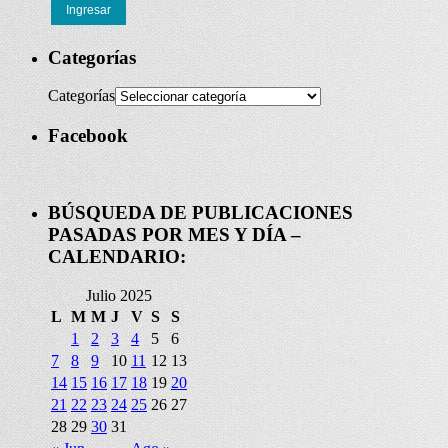
Ingresar
Categorías
Categorías
Facebook
BÚSQUEDA DE PUBLICACIONES
PASADAS POR MES Y DÍA –
CALENDARIO:
Julio 2025
L
M
M
J
V
S
S
1
2
3
4
5
6
7
8
9
10
11
12
13
14
15
16
17
18
19
20
21
22
23
24
25
26
27
28
29
30
31