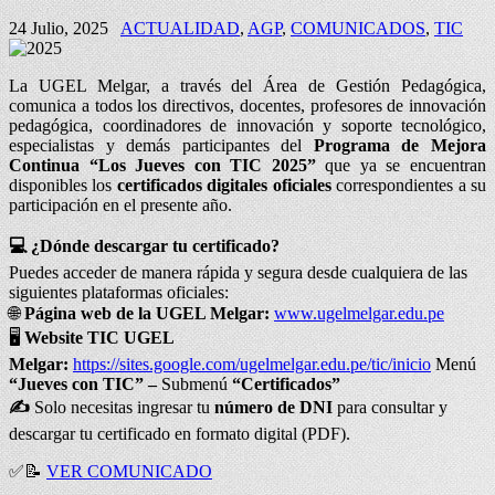
24 Julio, 2025
ACTUALIDAD
,
AGP
,
COMUNICADOS
,
TIC
La UGEL Melgar, a través del Área de Gestión Pedagógica,
comunica a todos los directivos, docentes, profesores de innovación
pedagógica, coordinadores de innovación y soporte tecnológico,
especialistas y demás participantes del
Programa de Mejora
Continua “Los Jueves con TIC 2025”
que ya se encuentran
disponibles los
certificados digitales oficiales
correspondientes a su
participación en el presente año.
💻
¿Dónde descargar tu certificado?
Puedes acceder de manera rápida y segura desde cualquiera de las
siguientes plataformas oficiales:
🌐
Página web de la UGEL Melgar:
www.ugelmelgar.edu.pe
🖥️
Website TIC UGEL
Melgar:
https://sites.google.com/ugelmelgar.edu.pe/tic/inicio
Menú
“Jueves con TIC” –
Submenú
“Certificados”
✍
Solo necesitas ingresar tu
número de DNI
para consultar y
descargar tu certificado en formato digital (PDF).
✅
📝
VER COMUNICADO