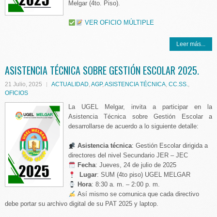
Melgar (4to. Piso).
VER OFICIO MÚLTIPLE
Leer más...
ASISTENCIA TÉCNICA SOBRE GESTIÓN ESCOLAR 2025.
21 Julio, 2025
ACTUALIDAD
,
AGP
,
ASISTENCIA TÉCNICA
,
CC.SS.
,
OFICIOS
La UGEL Melgar, invita a participar en la
Asistencia Técnica sobre Gestión Escolar a
desarrollarse de acuerdo a lo siguiente detalle:
Asistencia técnica
: Gestión Escolar dirigida a
directores del nivel Secundario JER – JEC
️
Fecha
: Jueves, 24 de julio de 2025
Lugar
: SUM (4to piso) UGEL MELGAR
Hora
: 8:30 a. m. – 2:00 p. m.
Así mismo se comunica que cada directivo
debe portar su archivo digital de su PAT 2025 y laptop.