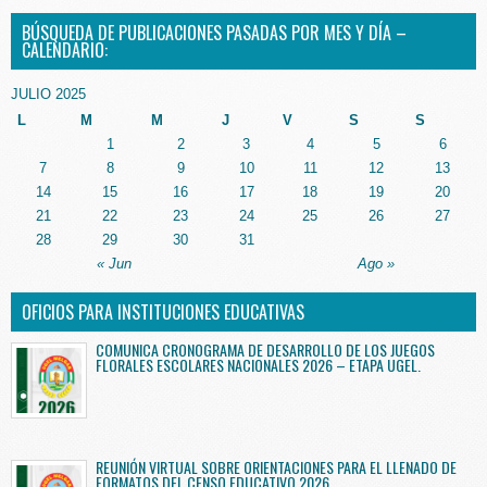
BÚSQUEDA DE PUBLICACIONES PASADAS POR MES Y DÍA –
CALENDARIO:
JULIO 2025
L
M
M
J
V
S
S
1
2
3
4
5
6
7
8
9
10
11
12
13
14
15
16
17
18
19
20
21
22
23
24
25
26
27
28
29
30
31
« Jun
Ago »
OFICIOS PARA INSTITUCIONES EDUCATIVAS
COMUNICA CRONOGRAMA DE DESARROLLO DE LOS JUEGOS
FLORALES ESCOLARES NACIONALES 2026 – ETAPA UGEL.
REUNIÓN VIRTUAL SOBRE ORIENTACIONES PARA EL LLENADO DE
FORMATOS DEL CENSO EDUCATIVO 2026.