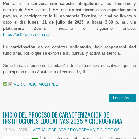
Por tanto, se
convoca con carácter obligatorio
a los directores y
comités de SAEI de las II.EE. que
no asistieron a las capacitaciones
previas
, a participar en la
III Asistencia Técnica
, la cual se llevará a
cabo el día
lunes, 21 de julio de 2025, a horas 3:30 p. m., vía
plataforma Zoom
, mediante el siguiente enlace:
https://us02web.zoom.us/j
La participación es de carácter obligatorio
, bajo
responsabilidad
funcional
, por lo que se exhorta a su puntual y activa asistencia.
Se adjunta al presente la relación de instituciones educativas que no
participaron en las Asistencias Técnicas I y II.
VER OFICIO MÚLTIPLE
Leer más...
INICIO DEL PROCESO DE CARACTERIZACIÓN DE
INSTITUCIONES EDUCATIVAS 2025 Y CRONOGRAMA.
17 Julio, 2025
ACTUALIDAD
,
AGP
,
CRONOGRAMA
,
EIB
,
OFICIOS
Se informa el inicio del “Proceso de