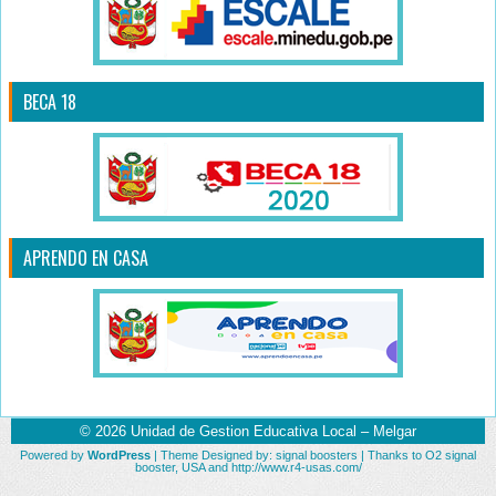
BECA 18
APRENDO EN CASA
© 2026
Unidad de Gestion Educativa Local – Melgar
Powered by
WordPress
| Theme Designed by:
signal boosters
| Thanks to
O2 signal
booster
,
USA
and
http://www.r4-usas.com/