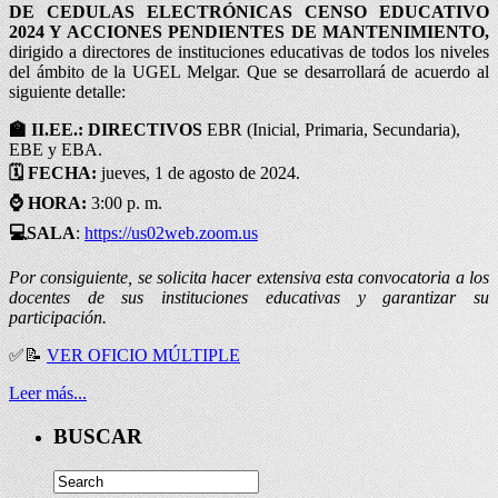
DE CEDULAS ELECTRÓNICAS CENSO EDUCATIVO
2024 Y ACCIONES PENDIENTES DE MANTENIMIENTO,
dirigido a directores de instituciones educativas de todos los niveles
del ámbito de la UGEL Melgar. Que se desarrollará de acuerdo al
siguiente detalle:
🏫 II.EE.: DIRECTIVOS
EBR (Inicial, Primaria, Secundaria),
EBE y EBA.
🗓️ FECHA:
jueves,
1 de agosto de 2024.
⌚ HORA:
3:00 p. m.
💻SALA
:
https://us02web.zoom.us
Por consiguiente, se solicita hacer extensiva esta convocatoria a los
docentes de sus instituciones educativas y garantizar su
participación.
✅
📝
VER OFICIO MÚLTIPLE
Leer más...
BUSCAR