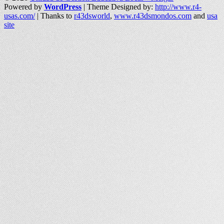
Powered by
WordPress
| Theme Designed by:
http://www.r4-
usas.com/
| Thanks to
r43dsworld
,
www.r43dsmondos.com
and
usa
site