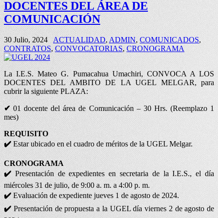
DOCENTES DEL ÁREA DE
COMUNICACIÓN
30 Julio, 2024
ACTUALIDAD
,
ADMIN
,
COMUNICADOS
,
CONTRATOS
,
CONVOCATORIAS
,
CRONOGRAMA
La I.E.S. Mateo G. Pumacahua Umachiri, CONVOCA A LOS
DOCENTES DEL AMBITO DE LA UGEL MELGAR, para
cubrir la siguiente PLAZA:
✔
01 docente del área de Comunicación – 30 Hrs. (Reemplazo 1
mes)
REQUISITO
✔️
Estar ubicado en el cuadro de méritos de la UGEL Melgar.
CRONOGRAMA
✔️
Presentación de expedientes en secretaria de la I.E.S., el día
miércoles 31 de julio, de 9:00 a. m. a 4:00 p. m.
✔️
Evaluación de expediente jueves 1 de agosto de 2024.
✔️
Presentación de propuesta a la UGEL día viernes 2 de agosto de