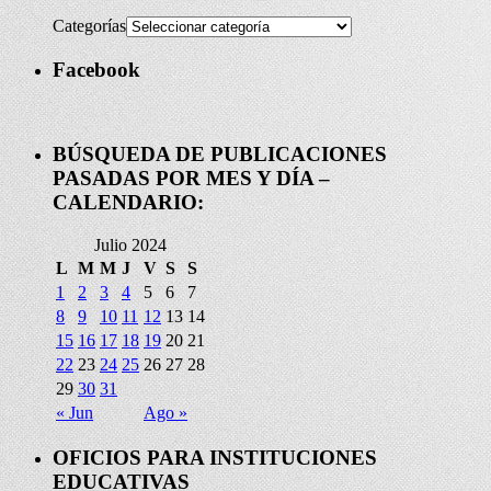
Categorías
Facebook
BÚSQUEDA DE PUBLICACIONES
PASADAS POR MES Y DÍA –
CALENDARIO:
Julio 2024
L
M
M
J
V
S
S
1
2
3
4
5
6
7
8
9
10
11
12
13
14
15
16
17
18
19
20
21
22
23
24
25
26
27
28
29
30
31
« Jun
Ago »
OFICIOS PARA INSTITUCIONES
EDUCATIVAS