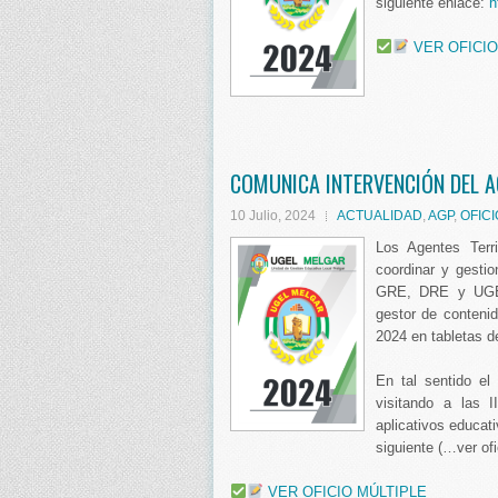
siguiente enlace:
h
VER OFICIO
COMUNICA INTERVENCIÓN DEL A
10 Julio, 2024
ACTUALIDAD
,
AGP
,
OFIC
Los Agentes Terri
coordinar y gestio
GRE, DRE y UGEL 
gestor de conteni
2024 en tabletas d
En tal sentido e
visitando a las I
aplicativos educati
siguiente (…ver ofi
VER OFICIO MÚLTIPLE