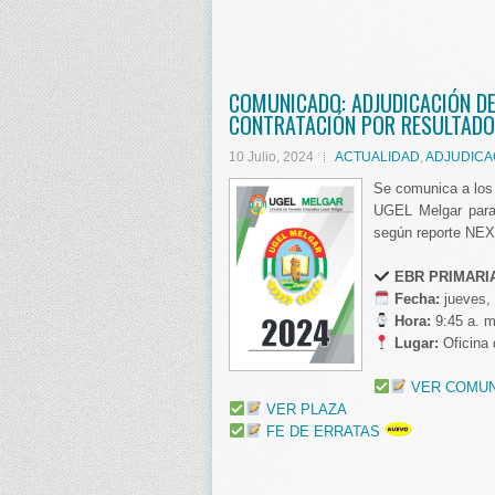
COMUNICADO: ADJUDICACIÓN D
CONTRATACIÓN POR RESULTADO
10 Julio, 2024
ACTUALIDAD
,
ADJUDICA
Se comunica a los
UGEL Melgar para 
según reporte NEX
️ EBR
PRIMARIA
️ Fecha:
jueves, 
Hora:
9:45 a. m
Lugar:
Oficina
VER COMU
VER PLAZA
FE DE ERRATAS