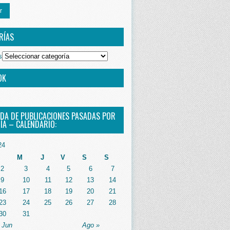
r
RÍAS
s
OK
DA DE PUBLICACIONES PASADAS POR
ÍA – CALENDARIO:
24
M
J
V
S
S
2
3
4
5
6
7
9
10
11
12
13
14
16
17
18
19
20
21
23
24
25
26
27
28
30
31
 Jun
Ago »