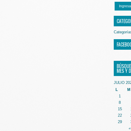
Ingresa
CATEGO
Categoría
FACEBO
BÚSQUE
MES Y D
JULIO 20
L
M
1
8
15
22
29
«