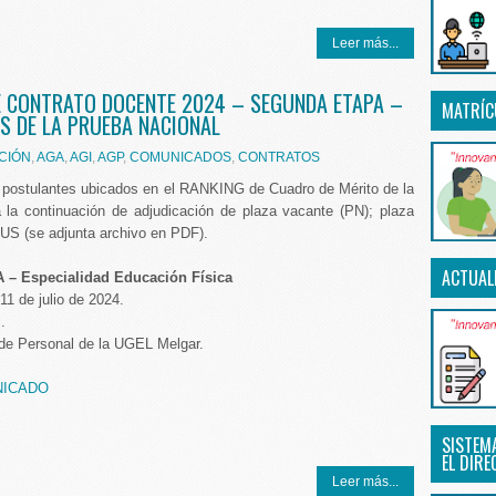
Leer más...
E CONTRATO DOCENTE 2024 – SEGUNDA ETAPA –
MATRÍC
S DE LA PRUEBA NACIONAL
CIÓN
,
AGA
,
AGI
,
AGP
,
COMUNICADOS
,
CONTRATOS
 postulantes ubicados en el RANKING de Cuadro de Mérito de la
la continuación de adjudicación de plaza vacante (PN); plaza
US (se adjunta archivo en PDF).
ACTUAL
 – Especialidad Educación Física
11 de julio de 2024.
.
 de Personal de la UGEL Melgar.
NICADO
SISTEM
EL DIRE
Leer más...