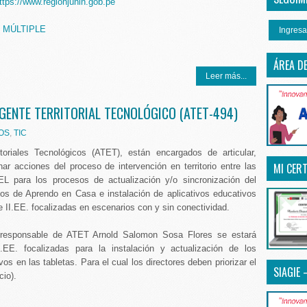
ttps://www.regionjunin.gob.pe
 MÚLTIPLE
Ingresa
ÁREA D
Leer más...
GENTE TERRITORIAL TECNOLÓGICO (ATET-494)
IOS
,
TIC
toriales Tecnológicos (ATET), están encargados de articular,
MI CERT
nar acciones del proceso de intervención en territorio entre las
para los procesos de actualización y/o sincronización del
dos de Aprendo en Casa e instalación de aplicativos educativos
e II.EE. focalizadas en escenarios con y sin conectividad.
l responsable de ATET Arnold Salomon Sosa Flores se estará
I.EE. focalizadas para la instalación y actualización de los
vos en las tabletas. Para el cual los directores deben priorizar el
SIAGIE 
cio).