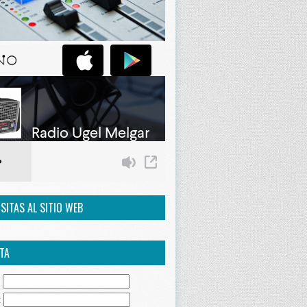
ISITAS AL SITIO WEB
TA
:
: