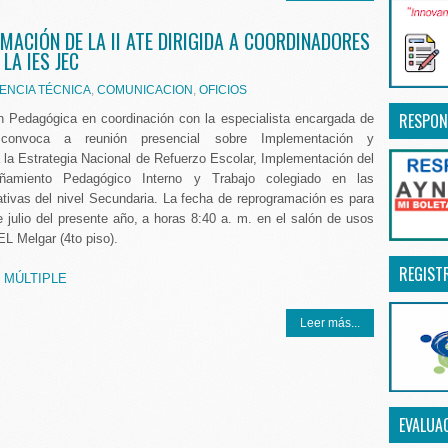
ACIÓN DE LA II ATE DIRIGIDA A COORDINADORES
LA IES JEC
ENCIA TÉCNICA
,
COMUNICACION
,
OFICIOS
RESPON
n Pedagógica en coordinación con la especialista encargada de
onvoca a reunión presencial sobre Implementación y
la Estrategia Nacional de Refuerzo Escolar, Implementación del
amiento Pedagógico Interno y Trabajo colegiado en las
ativas del nivel Secundaria. La fecha de reprogramación es para
e julio del presente año, a horas 8:40 a. m. en el salón de usos
EL Melgar (4to piso).
REGIST
 MÚLTIPLE
Leer más...
EVALUA