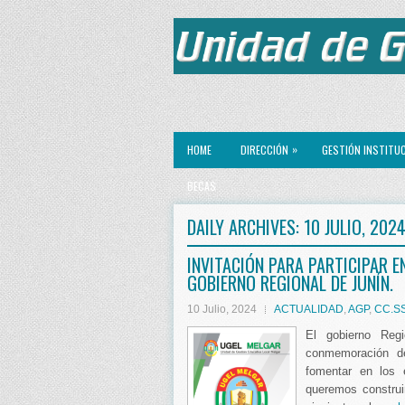
»
HOME
DIRECCIÓN
GESTIÓN INSTITU
BECAS
DAILY ARCHIVES:
10 JULIO, 202
INVITACIÓN PARA PARTICIPAR 
GOBIERNO REGIONAL DE JUNÍN.
10 Julio, 2024
ACTUALIDAD
,
AGP
,
CC.SS
El gobierno Reg
conmemoración de
fomentar en los e
queremos construi