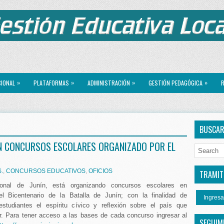
»
»
»
»
CIONAL
PLATAFORMAS
ADMINISTRACIÓN
GESTIÓN PEDAGÓGICA
R
4
BUSCA
EN CONCURSOS ESCOLARES ORGANIZADO POR EL
.
,
CONCURSOS EDUCATIVOS
,
OFICIOS
TRAMITE
ional de Junín, está organizando concursos escolares en
l Bicentenario de la Batalla de Junín; con la finalidad de
Ingresa
studiantes el espíritu cívico y reflexión sobre el país que
r. Para tener acceso a las bases de cada concurso ingresar al
SEGUIM