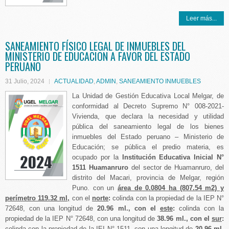
Leer más...
SANEAMIENTO FÍSICO LEGAL DE INMUEBLES DEL
MINISTERIO DE EDUCACION A FAVOR DEL ESTADO
PERUANO
31 Julio, 2024
ACTUALIDAD
,
ADMIN
,
SANEAMIENTO INMUEBLES
La Unidad de Gestión Educativa Local Melgar, de
conformidad al Decreto Supremo N° 008-2021-
Vivienda, que declara la necesidad y utilidad
pública del saneamiento legal de los bienes
inmuebles del Estado peruano – Ministerio de
Educación; se pública el predio materia, es
ocupado por la
Institución Educativa Inicial N°
1511 Huamanruro
del sector de Huamanruro, del
distrito del Macari, provincia de Melgar, región
Puno. con un
área de 0.0804 ha (807.54 m2) y
perímetro 119.32 ml,
con el
norte
:
colinda con la propiedad de la IEP N°
72648, con una longitud de
20.96 ml., con el
este
:
colinda con la
propiedad de la IEP N° 72648, con una longitud de
38.96 ml., con el
sur
:
colinda con la propiedad de la IEI N° 1511, con una longitud de
20.96 ml.