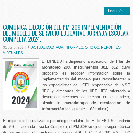
Leer más...
COMUNICA EJECUCIÓN DEL PM-209 IMPLEMENTACIÓN
DEL MODELO DE SERVICIO EDUCATIVO JORNADA ESCOLAR
COMPLETA 2024.
31 Julio, 2024
ACTUALIDAD
,
AGP
,
INFORMES
,
OFICIOS
,
REPORTES
VIRTUALES
El MINEDU ha dispuesto la aplicación del
Plan de
Monitoreo 209
,
Instrumentos 381, 382
; cuyo
propósito es recoger información sobre la
implementación del modelo para retroalimentar a
los especialistas de UGEL responsable del MSE
JEC y directores de las IIEE JEC orientado a
desarrollar acciones de mejora en el modelo,
siendo la
metodología de recolección de
información
la siguiente… (Ver oficio).
El registro debe realizarse por código modular de IE de EBR Secundaria
de MSE – Jornada Escolar Completa; el
PM 209
se ejecuta según rúbrica
de observación a la implementación del MSE JEC, INST 381 MSE JEC