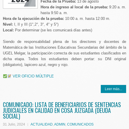
Fecha de la Prueba:
13 de agosto
Hora de ingreso al local de la prueba:
9:20 a. m.
hasta 9:50 a. m.
Hora de la ejecución de la prueba:
10:00 a. m. hasta 12:00 m.
Nivel:
I, II y III (1°,2°, 3°, 4° y 5°)
Local:
Por determinar (se les comunicará días antes)
Siendo de responsabilidad plena de los directores y docentes de
Matemática de las Instituciones Educativas Secundarias del ámbito de la
UGEL Melgar, la participación correcta de sus estudiantes clasificados en
dicha etapa. Todos los estudiantes deben portar: su DNI original
(obligatorio), lapicero azul, negro y rojo.
VER OFICIO MÚLTIPLE
Leer más...
COMUNICADO: LISTA DE BENEFICIARIOS DE SENTENCIAS
JUDICIALES EN CALIDAD EN COSA JUZGADA (DEUDA
SOCIAL)
31 Julio, 2024
ACTUALIDAD
,
ADMIN
,
COMUNICADOS