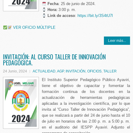
️ Fecha
: 25 de junio de 2024.
Hora:
3:00 p. m.
Link de acceso
:
https://bit.ly/3S4tU7l
VER OFICIO MÚLTIPLE
Leer más...
INVITACIÓN: AL CURSO TALLER DE INNOVACIÓN
PEDAGÓGICA.
24 Junio, 2024
ACTUALIDAD
,
AGP
,
INVITACIÓN
,
OFICIOS
,
TALLER
El Instituto Superior Pedagógico Público Ayaviri,
tiene el objetivo de capacitar y fomentar la
formación continua de los docentes en la
actualización de herramientas pedagógicas
aplicadas a la investigación científica, por lo que
invita al “Curso Taller de Innovación Pedagógica”,
que se realizará a partir del 24 de junio hasta el 10
de julio en horarios de las 2:00 p. m. a 5:00 p. m.
en el auditorio del IESPP Ayaviri. Adjunto el