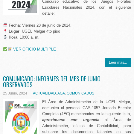
Concurso educativo de los Juegos Florales
Escolares Nacionales 2024, con el siguiente
detalle:
️ Fecha
: Viernes 28 de junio de 2024.
Lugar
: UGEL Melgar 4to piso
Hora
: 10:00 a. m.
VER OFICIO MÚLTIPLE
Leer más...
COMUNICADO: INFORMES DEL MES DE JUNIO
OBSERVADOS
25 Junio, 2024
ACTUALIDAD
,
AGA
,
COMUNICADOS
El Área de Administración de la UGEL Melgar,
comunica al personal CAS-1057 Jornada Escolar
Completa (JEC) mencionados en la siguiente lista,
aproximarse con urgencia
al Área de
Administración, oficina de Contabilidad, para
subsanar los documentos faltantes en sus