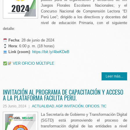
Juegos Florales Escolares Nacionales; y el
Concurso Nacional de Comprensión Lectora “El
Perú Lee”; dirigido a los directivos y docentes del
nivel de educación Primaria, con el siguiente
detalle:
️ Fecha
: 28 de junio de 2024
Hora
: 6:00 p. m. (18 horas)
Link (zoom)
:
https://bit.ly/4beKDeB
VER OFICIO MÚLTIPLE
Leer más...
INVITACIÓN AL PROGRAMA DE CAPACITACIÓN Y ACCESO
A LA PLATAFORMA FACILITA PERÚ.
25 Junio, 2024
ACTUALIDAD
,
AGP
,
INVITACIÓN
,
OFICIOS
,
TIC
La Secretaría de Gobierno y Transformación Digital
(SGTD) está promoviendo el proceso de
transformación digital de las entidades a nivel