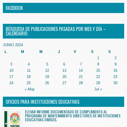
FACEBOOK
BÚSQUEDA DE PUBLICACIONES PASADAS POR MES Y DÍA –
CALENDARIO:
JUNIO 2024
L
M
M
J
V
S
S
1
2
3
4
5
6
7
8
9
10
11
12
13
14
15
16
17
18
19
20
21
22
23
24
25
26
27
28
29
30
« May
Jul »
OFICIOS PARA INSTITUCIONES EDUCATIVAS
ELEVAR INFORME DOCUMENTADO DE CUMPLIMIENTO AL
PROGRAMA DE MANTENIMIENTO DIRECTORES DE INSTITUCIONES
EDUCATIVAS OMISOS.