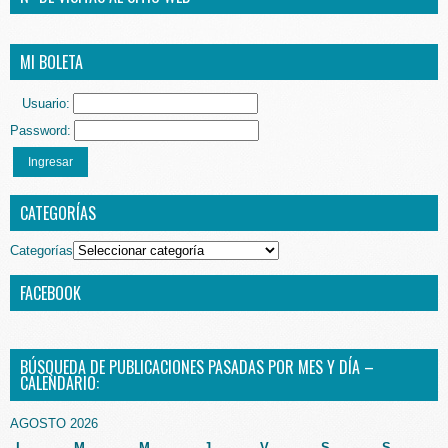
MI BOLETA
Usuario:
Password:
Ingresar
CATEGORÍAS
Categorías
FACEBOOK
BÚSQUEDA DE PUBLICACIONES PASADAS POR MES Y DÍA –
CALENDARIO:
AGOSTO 2026
L
M
M
J
V
S
S