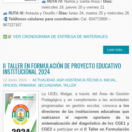
RUTA IV:
Nuñoa y Santa Rosa /
Días:
miércoles 19, jueves 20 y viernes 21
RUTA III:
Antauta y Orurillo /
Días:
lunes 24, martes 25 y miércoles 26
Teléfonos celulares para coordinación:
Cel. 934772808 –
967227167
VER CRONOGRAMA DE ENTREGA DE MATERIALES
Leer más...
II TALLER EN FORMULACIÓN DE PROYECTO EDUCATIVO
INSTITUCIONAL 2024
12 Junio, 2024
ACTUALIDAD
,
AGP
,
ASISTENCIA TÉCNICA
,
INICIAL
,
OFICIOS
,
PRIMARIA
,
SECUNDARIA
,
TALLER
La UGEL Melgar, a través del Área de Gestión
Pedagógica y en cumplimiento a las actividades
programadas en gestión escolar, convoca
a los
directores de las instituciones educativas que
realizaron el reporte oportuno de la
sistematización del diagnóstico de los CGE1 y
CGE2
a participar en el
II Taller en Formulación