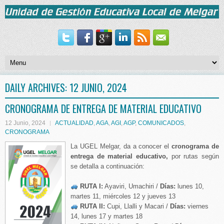
DAILY ARCHIVES:
12 JUNIO, 2024
CRONOGRAMA DE ENTREGA DE MATERIAL EDUCATIVO
12 Junio, 2024
ACTUALIDAD
,
AGA
,
AGI
,
AGP
,
COMUNICADOS
,
CRONOGRAMA
La UGEL Melgar, da a conocer el
cronograma de
entrega de material educativo,
por rutas según
se detalla a continuación:
RUTA I:
Ayaviri, Umachiri /
Días:
lunes 10,
martes 11, miércoles 12 y jueves 13
RUTA II:
Cupi, Llalli y Macari /
Días:
viernes
14, lunes 17 y martes 18