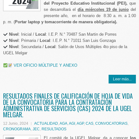
del Proyecto Educativo Institucional (PEI),
que
se desarrollará el
día miércoles 19 de junio
del
presente año, en el horario de 8:30 a. m. a 1:00
p. m. (
Portar laptop
y tomacorriente de manera obligatoria).
Nivel
: Inicial /
Local
: I.E.P. N.° 70487 San Martin de Porres
Nivel
: Primaria /
Local
: I.E.P. N.° 71011 San Luis Gonzaga
Nivel
: Secundaria /
Local
: Salón de Usos Múltiples 4to piso de la
UGEL Melgar
VER OFICIO MÚLTIPLE Y ANEXO
Leer más...
RESULTADOS FINALES DE CALIFICACIÓN DE HOJA DE VIDA
DE LA CONVOCATORIA PARA LA CONTRATACIÓN
ADMINISTRATIVA DE SERVICIOS (CAS) 2024 DE LA UGEL
MELGAR.
12 Junio, 2024
ACTUALIDAD
,
AGA
,
AGI
,
AGP
,
CAS
,
CONVOCATORIAS
,
CRONOGRAMA
,
JEC
,
RESULTADOS
El comité de la UGEL Melgar, da a conocer
los