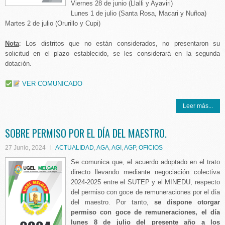
Viernes 28 de junio (Llalli y Ayaviri)
Lunes 1 de julio (Santa Rosa, Macari y Nuñoa)
Martes 2 de julio (Orurillo y Cupi)
Nota
: Los distritos que no están considerados, no presentaron su
solicitud en el plazo establecido, se les considerará en la segunda
dotación.
VER COMUNICADO
Leer más...
SOBRE PERMISO POR EL DÍA DEL MAESTRO.
27 Junio, 2024
ACTUALIDAD
,
AGA
,
AGI
,
AGP
,
OFICIOS
Se comunica que, el acuerdo adoptado en el trato
directo llevando mediante negociación colectiva
2024-2025 entre el SUTEP y el MINEDU, respecto
del permiso con goce de remuneraciones por el día
del maestro. Por tanto,
se dispone otorgar
permiso con goce de remuneraciones, el día
lunes 8 de julio del presente año a los