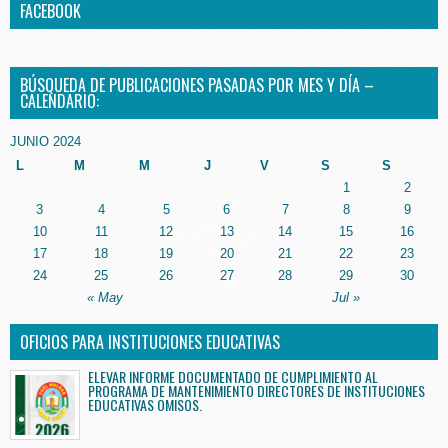
FACEBOOK
BÚSQUEDA DE PUBLICACIONES PASADAS POR MES Y DÍA –
CALENDARIO:
JUNIO 2024
L
M
M
J
V
S
S
1
2
3
4
5
6
7
8
9
10
11
12
13
14
15
16
17
18
19
20
21
22
23
24
25
26
27
28
29
30
« May
Jul »
OFICIOS PARA INSTITUCIONES EDUCATIVAS
ELEVAR INFORME DOCUMENTADO DE CUMPLIMIENTO AL
PROGRAMA DE MANTENIMIENTO DIRECTORES DE INSTITUCIONES
EDUCATIVAS OMISOS.