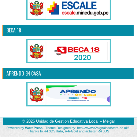
BECA 18
APRENDO EN CASA
© 2026
Unidad de Gestion Educativa Local – Melgar
Powered by
WordPress
| Theme Designed by:
http://www.o2signalboosters.co.uk/
|
Thanks to
R4 3DS Italia
,
R4i-Gold
and
acheter R4 3DS