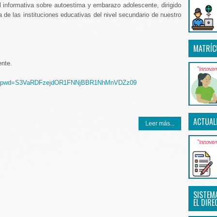
al informativa sobre autoestima y embarazo adolescente, dirigido
 de las instituciones educativas del nivel secundario de nuestro
MATRÍC
nte.
714?pwd=S3VaRDFzejdOR1FNNjBBR1NhMnVDZz09
ACTUAL
Leer más...
SISTEM
EL DIRE