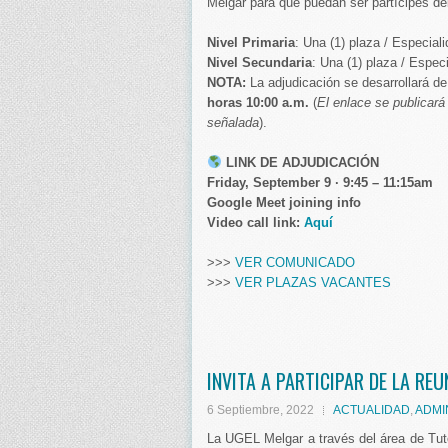
Melgar para que puedan ser partícipes d
Nivel Primaria
: Una (1) plaza / Especial
Nivel Secundaria
: Una (1) plaza / Espe
NOTA:
La adjudicación se desarrollará d
horas 10:00 a.m.
(
El enlace se publicará
señalada
).
LINK DE ADJUDICACIÓN
Friday, September 9 · 9:45 – 11:15am
Google Meet joining info
Video call link:
Aquí
>>>
VER COMUNICADO
>>>
VER PLAZAS VACANTES
INVITA A PARTICIPAR DE LA RE
6 Septiembre, 2022
ACTUALIDAD
,
ADMI
La UGEL Melgar a través del área de Tuto