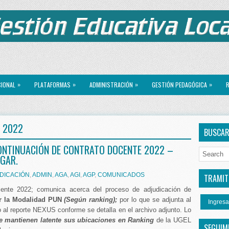
»
»
»
»
CIONAL
PLATAFORMAS
ADMINISTRACIÓN
GESTIÓN PEDAGÓGICA
R
, 2022
BUSCA
ONTINUACIÓN DE CONTRATO DOCENTE 2022 –
GAR.
DICACIÓN
,
ADMIN
,
AGA
,
AGI
,
AGP
,
COMUNICADOS
TRAMITE
cente 2022; comunica acerca del proceso de adjudicación de
r la Modalidad PUN
(Según ranking);
por lo que se adjunta al
Ingresa
 al reporte NEXUS conforme se detalla en el archivo adjunto. Lo
ue mantienen latente sus ubicaciones en Ranking
de la UGEL
SEGUIM