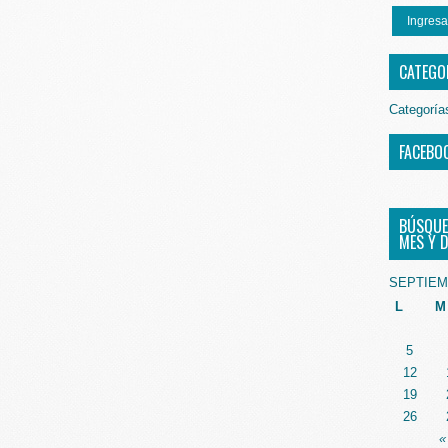
Ingresa
CATEGO
Categoría
FACEBO
BÚSQUE
MES Y D
SEPTIEM
L
M
5
12
19
26
«