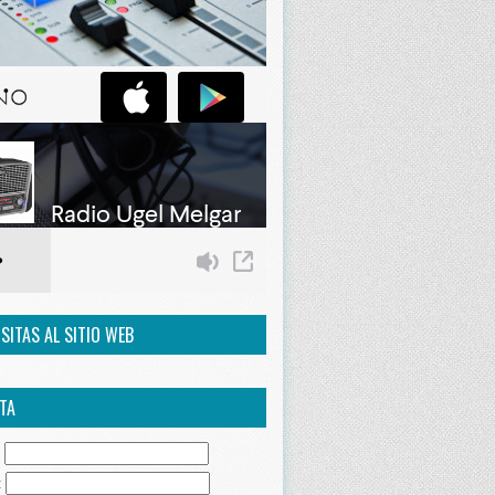
ISITAS AL SITIO WEB
TA
:
: