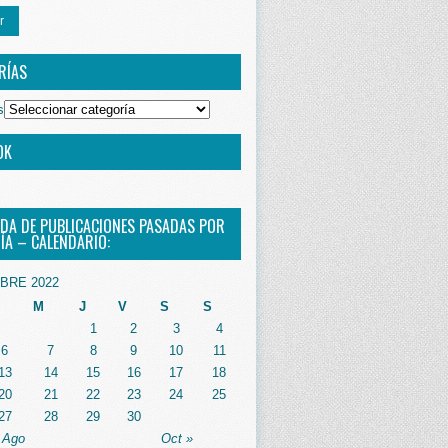
r
RÍAS
s
OK
DA DE PUBLICACIONES PASADAS POR
ÍA – CALENDARIO:
BRE 2022
M
J
V
S
S
1
2
3
4
6
7
8
9
10
11
13
14
15
16
17
18
20
21
22
23
24
25
27
28
29
30
 Ago
Oct »