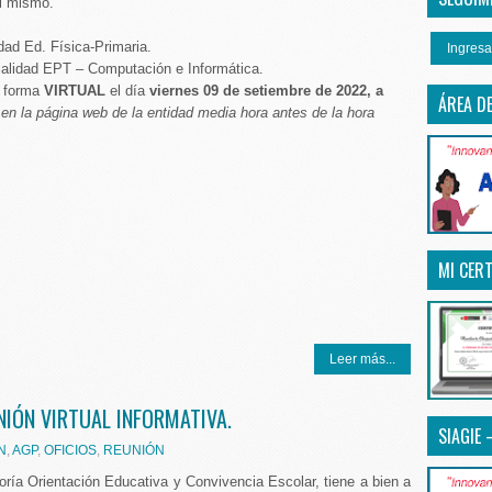
el mismo.
idad Ed. Física-Primaria.
Ingresa
cialidad EPT – Computación e Informática.
e forma
VIRTUAL
el día
viernes 09 de setiembre de 2022, a
ÁREA D
 en la página web de la entidad media hora antes de la hora
MI CERT
Leer más...
UNIÓN VIRTUAL INFORMATIVA.
SIAGIE 
N
,
AGP
,
OFICIOS
,
REUNIÓN
ría Orientación Educativa y Convivencia Escolar, tiene a bien a