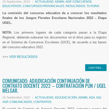
20 Septiembre, 2022
ACTUALIDAD
,
ADMIN
,
AGP
,
CONCURSOS
EDUCATIVOS
,
CONCURSOS PROVINCIALES
,
RESULTADOS
,
TUTORIA
La comisión del concurso educativo da a conocer los resultados
finales de los Juegos Florales Escolares Nacionales 2022 – Etapa
UGEL.
NOTA:
Los primeros lugares de cada categoría pasan a la Etapa
Regional, debiendo subsanar los documentos en el drive para su registro
en el Sistema de Concursos Escolares (SICE), de acuerdo a las bases
del concurso educativo 2022.
>>>
VER RESULTADOS
Leer más...
COMUNICADO: ADJUDICACIÓN CONTINUACIÓN DE
CONTRATO DOCENTE 2022 – CONTRATACIÓN PUN / UGEL
MELGAR.
20 Septiembre, 2022
ACTUALIDAD
,
ADJUDICACIÓN
,
ADMIN
,
AGA
,
AGI
,
AGP
,
COMUNICADOS
,
CONTRATOS
El comité de Contrato de Servicio Docente 2022; comunica acerca del