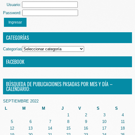
Usuario:
Password:
Ingresar
CATEGORÍAS
Categorías
FACEBOOK
BÚSQUEDA DE PUBLICACIONES PASADAS POR MES Y DÍA –
CALENDARIO:
SEPTIEMBRE 2022
L
M
M
J
V
S
S
1
2
3
4
5
6
7
8
9
10
11
12
13
14
15
16
17
18
19
20
21
22
23
24
25