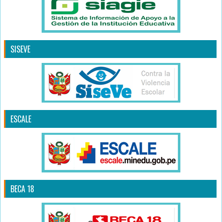
SISEVE
ESCALE
BECA 18