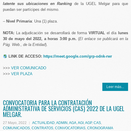
latente sus ubicaciones en Ranking
de la UGEL Melgar para que
puedan ser partícipes del mismo.
–
Nivel Primaria
: Una (1) plaza.
NOTA:
La adjudicación se desarrollará de forma
VIRTUAL
el día
lunes
30 de mayo del 2022, a horas 3:00 p.m.
(
El enlace se publicará en la
Pág. Web., de la Entidad
).
LINK DE ACCESO:
https://meet.google.com/grp-odnk-rwr
>>>
VER COMUNICADO
>>>
VER PLAZA
Leer más...
CONVOCATORIA PARA LA CONTRATACIÓN
ADMINISTRATIVA DE SERVICIOS (CAS) 2022 DE LA UGEL
MELGAR.
27 Mayo, 2022
ACTUALIDAD
,
ADMIN
,
AGA
,
AGI
,
AGP
,
CAS
,
COMUNICADOS
,
CONTRATOS
,
CONVOCATORIAS
,
CRONOGRAMA