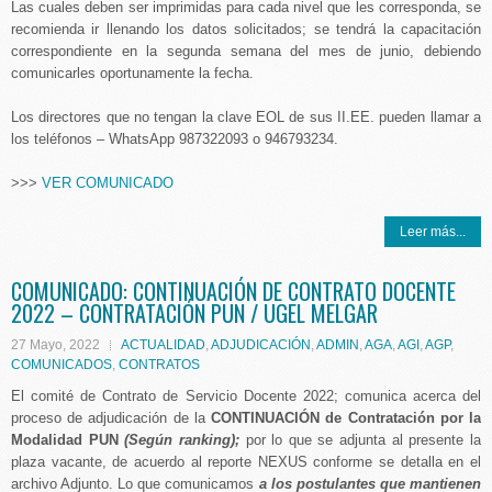
Las cuales deben ser imprimidas para cada nivel que les corresponda, se
recomienda ir llenando los datos solicitados; se tendrá la capacitación
correspondiente en la segunda semana del mes de junio, debiendo
comunicarles oportunamente la fecha.
Los directores que no tengan la clave EOL de sus II.EE. pueden llamar a
los teléfonos – WhatsApp 987322093 o 946793234.
>>>
VER COMUNICADO
Leer más...
COMUNICADO: CONTINUACIÓN DE CONTRATO DOCENTE
2022 – CONTRATACIÓN PUN / UGEL MELGAR
27 Mayo, 2022
ACTUALIDAD
,
ADJUDICACIÓN
,
ADMIN
,
AGA
,
AGI
,
AGP
,
COMUNICADOS
,
CONTRATOS
El comité de Contrato de Servicio Docente 2022; comunica acerca del
proceso de adjudicación de la
CONTINUACIÓN de Contratación por la
Modalidad PUN
(Según ranking);
por lo que se adjunta al presente la
plaza vacante, de acuerdo al reporte NEXUS conforme se detalla en el
archivo Adjunto. Lo que comunicamos
a los postulantes que mantienen