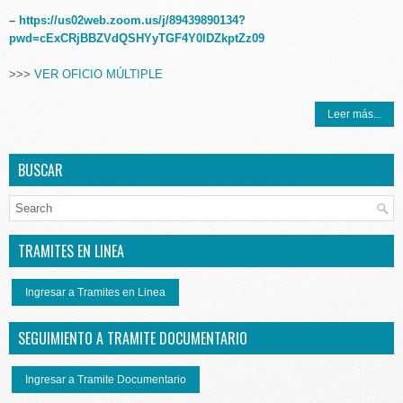
–
https://us02web.zoom.us/j/89439890134?
pwd=cExCRjBBZVdQSHYyTGF4Y0lDZkptZz09
>>>
VER OFICIO MÚLTIPLE
Leer más...
BUSCAR
TRAMITES EN LINEA
Ingresar a Tramites en Linea
SEGUIMIENTO A TRAMITE DOCUMENTARIO
Ingresar a Tramite Documentario