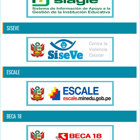
SISEVE
ESCALE
BECA 18