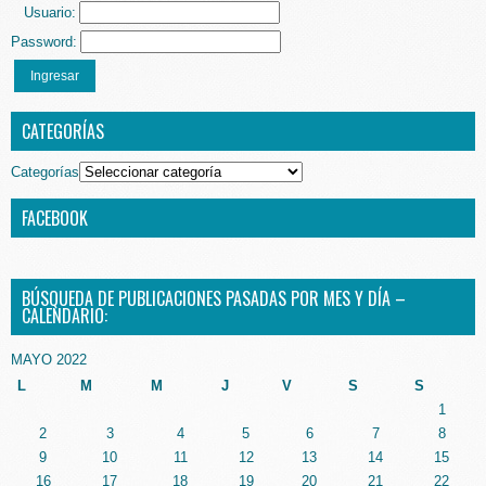
Usuario:
Password:
Ingresar
CATEGORÍAS
Categorías
FACEBOOK
BÚSQUEDA DE PUBLICACIONES PASADAS POR MES Y DÍA –
CALENDARIO:
MAYO 2022
L
M
M
J
V
S
S
1
2
3
4
5
6
7
8
9
10
11
12
13
14
15
16
17
18
19
20
21
22