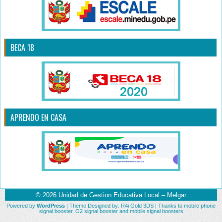
BECA 18
APRENDO EN CASA
© 2026
Unidad de Gestion Educativa Local – Melgar
Powered by
WordPress
| Theme Designed by:
R4i Gold 3DS
| Thanks to
mobile phone
signal booster
,
O2 signal booster
and
mobile signal boosters