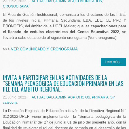
27 Junio, 2022
ACTUALIDAD
,
ADMIN
,
AGI
,
COMUNICADOS
,
CRONOGRAMA
El Área de Gestión Institucional, comunica a los directores de las II.EE.
de los niveles Inicial, Primaria, Secundaria, EBA, EBE, CETPRO Y
PRONOEIS, del ámbito de la UGEL Melgar, que las
capacitaciones para
el llenado de cedulas electrónicas del Censo Educativo 2022
, se
llevará a cabo de acuerdo al siguiente cronograma (Ver cronograma).
>>>
VER COMUNICADO Y CRONOGRAMA
Leer más...
INVITA A PARTICIPAR EN LAS ACTIVIDADES DE LA
“SEMANA PEDAGÓGICA DE EDUCACIÓN PRIMARIA EN LAS
IIEE DEL ÁMBITO REGIONAL.
21 Junio, 2022
ACTUALIDAD
,
ADMIN
,
AGP
,
OFICIOS
,
PRIMARIA
,
Sin
categoría
La Dirección Regional de Educación a través de la Directiva Regional N.°
012-2022-DREP viene implementando la “Semana pedagógica de la
Educación Primaria” del 27 de junio al 01 de julio del presente año, con la
finalidad de revalorar el rol del docente de primaria en el desarrollo de las