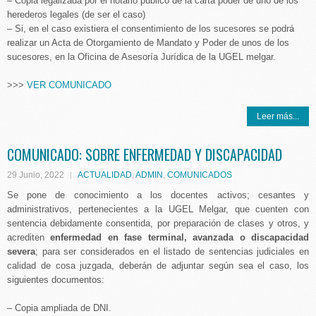
– Copia legalizada por el notario público de la carta poder de uno de los
herederos legales (de ser el caso)
– Si, en el caso existiera el consentimiento de los sucesores se podrá
realizar un Acta de Otorgamiento de Mandato y Poder de unos de los
sucesores, en la Oficina de Asesoría Jurídica de la UGEL melgar.
>>>
VER COMUNICADO
Leer más...
COMUNICADO: SOBRE ENFERMEDAD Y DISCAPACIDAD
29 Junio, 2022
ACTUALIDAD
,
ADMIN
,
COMUNICADOS
Se pone de conocimiento a los docentes activos; cesantes y
administrativos, pertenecientes a la UGEL Melgar, que cuenten con
sentencia debidamente consentida, por preparación de clases y otros, y
acrediten
enfermedad en fase terminal, avanzada o discapacidad
severa
; para ser considerados en el listado de sentencias judiciales en
calidad de cosa juzgada, deberán de adjuntar según sea el caso, los
siguientes documentos:
– Copia ampliada de DNI.