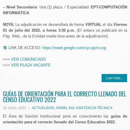
– Nivel Secundaria
: Una (1) plaza. / Especialidad:
EPT-COMPUTACIÓN
INFORMÁTICA
NOTA:
La adjudicación se desarrollará de forma
VIRTUAL
el día
Viernes
01 de julio del 2022, a horas 3:30 p.m.
(
El enlace se publicará en la
Pág. Web., de la Entidad media hora antes de la adjudicación
).
LINK DE ACCESO:
https://meet.google.com/cyz-pjch-cxg
>>>
VER COMUNICADO
>>>
VER PLAZA VACANTE
Leer más...
GUÍAS DE ORIENTACIÓN PARA EL CORRECTO LLENADO DEL
CENSO EDUCATIVO 2022
30 Junio, 2022
ACTUALIDAD
,
ADMIN
,
AGI
,
ASISTENCIA TÉCNICA
El Área de Gestión Institucional pone en conocimiento las
guías de
orientación para el correcto llenado del Censo Educativo 2022.