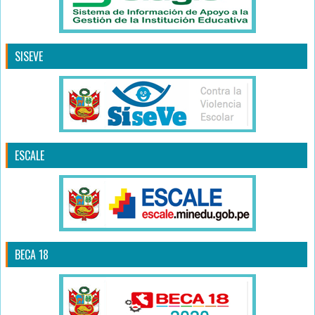
SISEVE
ESCALE
BECA 18