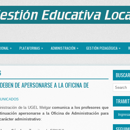
»
»
»
»
CIONAL
PLATAFORMAS
ADMINISTRACIÓN
GESTIÓN PEDAGÓGICA
R
6
BUSCA
EBEN DE APERSONARSE A LA OFICINA DE
UNICADOS
TRAMITE
inistración de la UGEL Melgar
comunica a los profesores que
ntinuación apersonarse a la Oficina de Administración para
Ingresa
carácter administrativo
:
SEGUIM