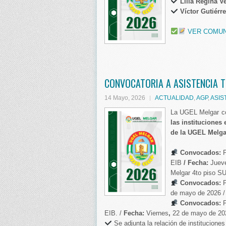
Lilia Regina V
Víctor Gutiérr
VER COMU
CONVOCATORIA A ASISTENCIA T
14 Mayo, 2026
ACTUALIDAD
,
AGP
,
ASIS
La UGEL Melgar c
las instituciones
de la UGEL Melga
Convocados:
P
EIB
/ Fecha:
Juev
Melgar 4to piso S
Convocados:
P
de mayo de 2026 
Convocados:
P
EIB. /
Fecha:
Viernes
,
22 de mayo de 20
Se adjunta la relación de institucion