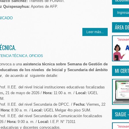
elazco Sánchez:
Tramites de FONAVI.
ez Quispesayhua:
Aportes de AFP.
Ingresa
NICADO
ÁREA D
Leer más...
ÉCNICA.
TENCIA TÉCNICA
,
OFICIOS
onvoca a una
asistencia técnica sobre Semana de Gestión de
MI CERT
 educativas de los niveles de Inicial y Secundaria del ámbito
r
, de acuerdo al siguiente detalle:
rof. II.EE. del nivel Inicial instituciones educativas focalizadas
es
,
21 de mayo de 2026 /
Hora:
11:00 a. m. /
Local:
UGEL
UM.
rof. II.EE. del nivel Secundaria de DPCC. /
Fecha:
Viernes
,
22
/
Hora:
8:30 a. m. /
Local:
UGEL Melgar 4to piso SUM.
SIAGIE 
rof. II.EE. del nivel Secundaria de Comunicación focalizados
26 /
Hora:
9:00 a. m. /
Local:
I.E.P. N° 71011
es educativas y docentes convocados.