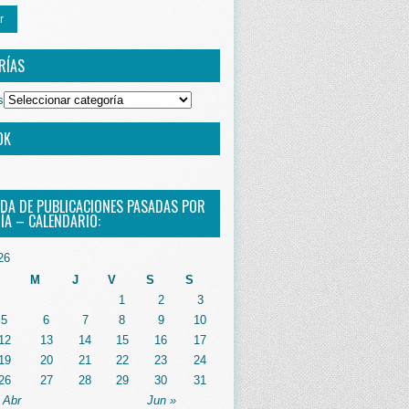
r
RÍAS
s
OK
DA DE PUBLICACIONES PASADAS POR
ÍA – CALENDARIO:
26
M
J
V
S
S
1
2
3
5
6
7
8
9
10
12
13
14
15
16
17
19
20
21
22
23
24
26
27
28
29
30
31
 Abr
Jun »