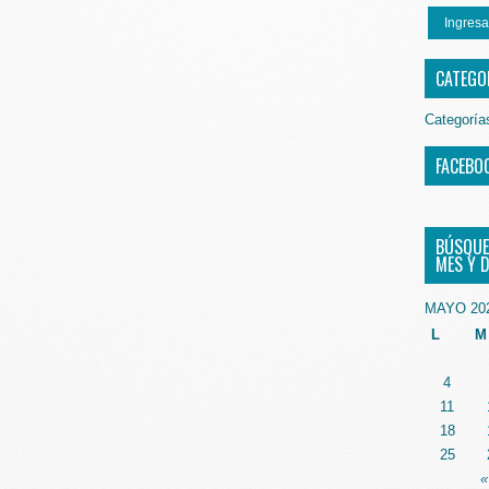
Ingresa
CATEGO
Categoría
FACEBO
BÚSQUE
MES Y D
MAYO 20
L
M
4
11
18
25
«