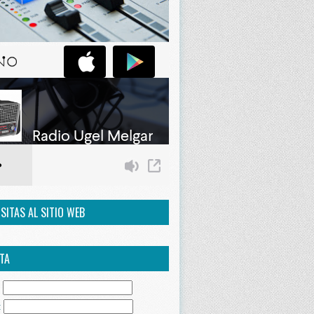
ISITAS AL SITIO WEB
TA
:
: