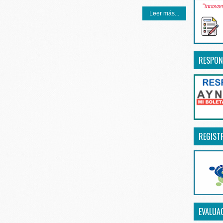
Leer más...
RESPON
REGIST
EVALUA