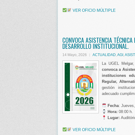
VER OFICIO MÚLTIPLE
CONVOCA ASISTENCIA TÉCNICA 
DESARROLLO INSTITUCIONAL.
14 Mayo, 2026
ACTUALIDAD
,
AGI
,
ASIS
La UGEL Melgar, 
convoca a Asisten
instituciones e
Regular, Alternat
gestión instituci
adecuado cumplimie
️ Fecha
: Jueves
Hora:
08:00 h.
Lugar:
Auditór
VER OFICIO MÚLTIPLE