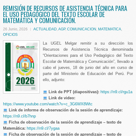
REMISIÓN DE RECURSOS DE ASISTENCIA TÉCNICA PARA
EL USO PEDAGÓGICO DEL TEXTO ESCOLAR DE
MATEMÁTICA Y COMUNICACIÓN.
26 Junio, 2026
ACTUALIDAD
,
AGP
,
COMUNICACION
,
MATEMATICA
,
OFICIOS
La UGEL Melgar remitir a su dirección los
Recursos de Asistencia Técnica denominada
“Orientaciones para el Uso Pedagógico del Texto
Escolar de Matemática y Comunicación”, llevado a
cabo el jueves, 18 de junio del año en curso de
parte del Ministerio de Educación del Perú. Por
ello, adjunto:
Link de PPT (diapositivas):
https://n9.cl/rgu1a
Link de video:
https://www.youtube.com/watch?v=c_3G6WX8Wtc
Link de informe de observación de la sesión de aprendizaje:
https://n9.cl/b7hnp
Ficha de observación de la sesión de aprendizaje – texto de
Matemática:
https://n9.cl/7ygaa
Ficha de observación de la sesión de aprendizaje – texto de