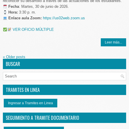
reconocer su desarrollo a través de las actuaciones de los estudiantes.
️
Fecha
: Martes, 30 de junio de 2026.
Hora:
3:30 p. m.
Enlace aula Zoom:
https://us02web.zoom.us
VER OFICIO MÚLTIPLE
Leer más...
«
Older posts
BUSCAR
TRAMITES EN LINEA
Ingresar a Tramites en Linea
SEGUIMIENTO A TRAMITE DOCUMENTARIO