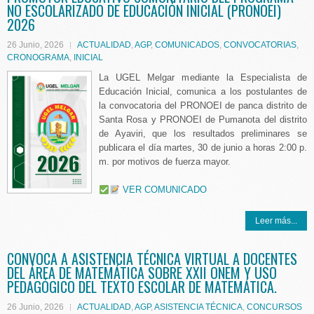
NO ESCOLARIZADO DE EDUCACIÓN INICIAL (PRONOEI)
2026
26 Junio, 2026
ACTUALIDAD
,
AGP
,
COMUNICADOS
,
CONVOCATORIAS
,
CRONOGRAMA
,
INICIAL
La UGEL Melgar mediante la Especialista de
Educación Inicial, comunica a los postulantes de
la convocatoria del PRONOEI de panca distrito de
Santa Rosa y PRONOEI de Pumanota del distrito
de Ayaviri, que los resultados preliminares se
publicara el día martes, 30 de junio a horas 2:00 p.
m. por motivos de fuerza mayor.
VER COMUNICADO
Leer más...
CONVOCA A ASISTENCIA TÉCNICA VIRTUAL A DOCENTES
DEL ÁREA DE MATEMÁTICA SOBRE XXII ONEM Y USO
PEDAGÓGICO DEL TEXTO ESCOLAR DE MATEMÁTICA.
26 Junio, 2026
ACTUALIDAD
,
AGP
,
ASISTENCIA TÉCNICA
,
CONCURSOS