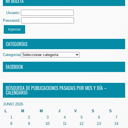
MI BOLETA
Usuario:
Password:
Ingresar
CATEGORÍAS
Categorías
FACEBOOK
BÚSQUEDA DE PUBLICACIONES PASADAS POR MES Y DÍA –
CALENDARIO:
JUNIO 2026
L
M
M
J
V
S
S
1
2
3
4
5
6
7
8
9
10
11
12
13
14