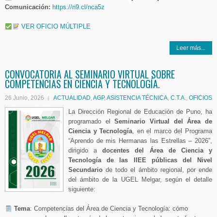
Comunicación:
https://n9.cl/nca5z
VER OFICIO MÚLTIPLE
Leer más...
CONVOCATORIA AL SEMINARIO VIRTUAL SOBRE
COMPETENCIAS EN CIENCIA Y TECNOLOGÍA.
26 Junio, 2026
ACTUALIDAD
,
AGP
,
ASISTENCIA TÉCNICA
,
C.T.A.
,
OFICIOS
La Dirección Regional de Educación de Puno, ha
programado el
Seminario Virtual del Área de
Ciencia y Tecnología
, en el marco del Programa
“Aprendo de mis Hermanas las Estrellas – 2026”,
dirigido a
docentes del Área de Ciencia y
Tecnología de las IIEE públicas del Nivel
Secundario
de todo el ámbito regional, por ende
del ámbito de la UGEL Melgar, según el detalle
siguiente:
️ Tema
: Competencias del Área de Ciencia y Tecnología: cómo