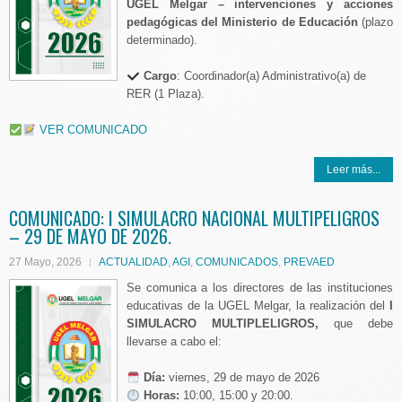
UGEL Melgar – intervenciones y acciones
pedagógicas del Ministerio de Educación
(plazo
determinado).
Cargo
: Coordinador(a) Administrativo(a) de
RER (1 Plaza).
VER COMUNICADO
Leer más...
COMUNICADO: I SIMULACRO NACIONAL MULTIPELIGROS
– 29 DE MAYO DE 2026.
27 Mayo, 2026
ACTUALIDAD
,
AGI
,
COMUNICADOS
,
PREVAED
Se comunica a los directores de las instituciones
educativas de la UGEL Melgar, la realización del
I
SIMULACRO MULTIPLELIGROS,
que debe
llevarse a cabo el:
️
Día:
viernes, 29 de mayo de 2026
Horas:
10:00, 15:00 y 20:00.