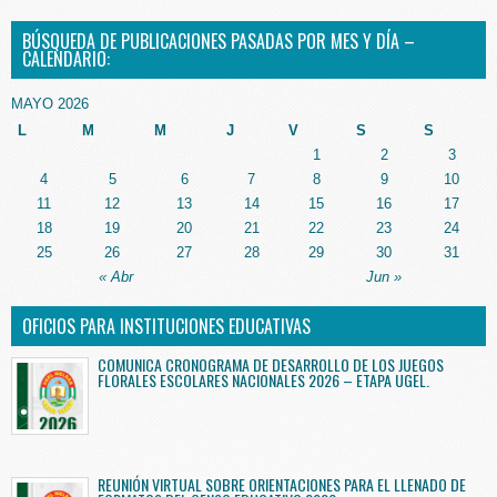
BÚSQUEDA DE PUBLICACIONES PASADAS POR MES Y DÍA –
CALENDARIO:
MAYO 2026
L
M
M
J
V
S
S
1
2
3
4
5
6
7
8
9
10
11
12
13
14
15
16
17
18
19
20
21
22
23
24
25
26
27
28
29
30
31
« Abr
Jun »
OFICIOS PARA INSTITUCIONES EDUCATIVAS
COMUNICA CRONOGRAMA DE DESARROLLO DE LOS JUEGOS
FLORALES ESCOLARES NACIONALES 2026 – ETAPA UGEL.
REUNIÓN VIRTUAL SOBRE ORIENTACIONES PARA EL LLENADO DE