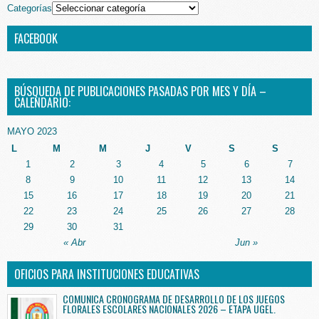
Categorías
FACEBOOK
BÚSQUEDA DE PUBLICACIONES PASADAS POR MES Y DÍA –
CALENDARIO:
MAYO 2023
L
M
M
J
V
S
S
1
2
3
4
5
6
7
8
9
10
11
12
13
14
15
16
17
18
19
20
21
22
23
24
25
26
27
28
29
30
31
« Abr
Jun »
OFICIOS PARA INSTITUCIONES EDUCATIVAS
COMUNICA CRONOGRAMA DE DESARROLLO DE LOS JUEGOS
FLORALES ESCOLARES NACIONALES 2026 – ETAPA UGEL.