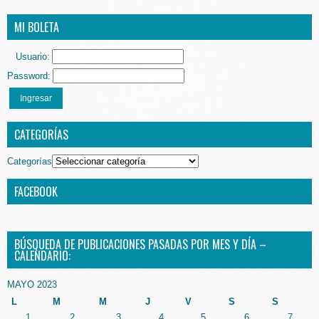
MI BOLETA
Usuario:
Password:
Ingresar
CATEGORÍAS
Categorías
FACEBOOK
BÚSQUEDA DE PUBLICACIONES PASADAS POR MES Y DÍA –
CALENDARIO:
MAYO 2023
L
M
M
J
V
S
S
1
2
3
4
5
6
7