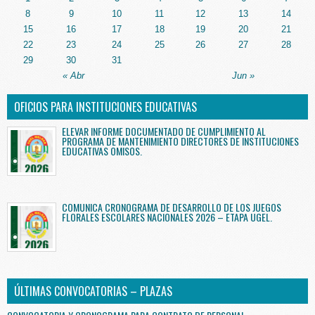
8
9
10
11
12
13
14
15
16
17
18
19
20
21
22
23
24
25
26
27
28
29
30
31
« Abr
Jun »
OFICIOS PARA INSTITUCIONES EDUCATIVAS
ELEVAR INFORME DOCUMENTADO DE CUMPLIMIENTO AL
PROGRAMA DE MANTENIMIENTO DIRECTORES DE INSTITUCIONES
EDUCATIVAS OMISOS.
COMUNICA CRONOGRAMA DE DESARROLLO DE LOS JUEGOS
FLORALES ESCOLARES NACIONALES 2026 – ETAPA UGEL.
ÚLTIMAS CONVOCATORIAS – PLAZAS