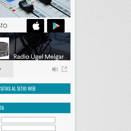
ISITAS AL SITIO WEB
TA
:
: