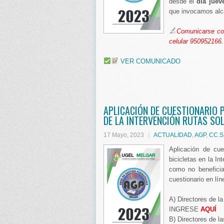
desde el
día juev
que invocamos alca
Comunicarse con
celular 950952166.
VER COMUNICADO
APLICACIÓN DE CUESTIONARIO P
DE LA INTERVENCIÓN RUTAS SOLI
17 Mayo, 2023
ACTUALIDAD
,
AGP
,
CC.S
Aplicación de cue
bicicletas en la In
como no beneficia
cuestionario en lí
A) Directores de la
INGRESE
AQUÍ
B) Directores de la