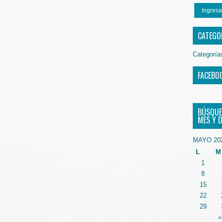
Ingresa
CATEGO
Categoría
FACEBO
BÚSQUE
MES Y D
MAYO 20
L
M
1
8
15
22
29
«