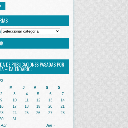
r
RÍAS
s
OK
DA DE PUBLICACIONES PASADAS POR
ÍA – CALENDARIO:
23
M
J
V
S
S
2
3
4
5
6
7
9
10
11
12
13
14
16
17
18
19
20
21
23
24
25
26
27
28
30
31
 Abr
Jun »