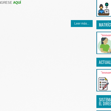
NGRESE
AQUÍ
Leer más...
MATRÍC
ACTUAL
SISTEM
EL DIRE