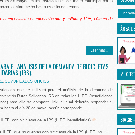
es 25 de mayo
, en las instalaciones del teatro municipal por lo
nzar la información hasta este fin de semana.
Ingresa
 el especialista en educación arte y cultura y TOE, número de
ÁREA D
Leer más...
ARA EL ANÁLISIS DE LA DEMANDA DE BICICLETAS
DARIAS (IRS).
MI CERT
S.
,
COMUNICADOS
,
OFICIOS
stionario que se utilizará para el análisis de la demanda de
tervención Rutas Solidarias IRS en todas las II.EE. (beneficiarias
rias) para ello se comparte link, el cual deberán responder el
nea hasta el día 20 de mayo, según corresponde.
SIAGIE 
 II.EE. con bicicletas de la IRS (II.EE. beneficiarios)
s II.EE. que no cuentan con bicicletas de la IRS (II.EE. no