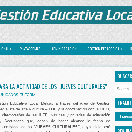
»
»
»
»
CIONAL
PLATAFORMAS
ADMINISTRACIÓN
GESTIÓN PEDAGÓGICA
R
3
BUSCA
RA LA ACTIVIDAD DE LOS “JUEVES CULTURALES”.
UNICADOS
,
TUTORIA
TRAMITE
tión Educativa Local Melgar, a través del Área de Gestión
ecialista de arte y cultura – TOE y la coordinación con la MPM,
 directoras/es de las II.EE. públicas y privadas de educación
Ingresa
ia y Secundaria que, deben de hacer alcance la fecha de
 la actividad de los
“JUEVES CULTURALES”
, cuyo inicio será
SEGUIM