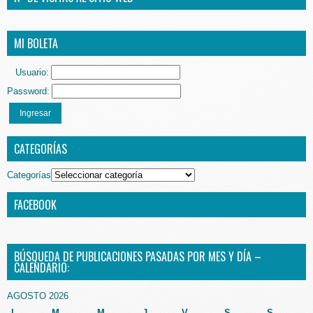
MI BOLETA
Usuario:
Password:
Ingresar
CATEGORÍAS
Categorías
FACEBOOK
BÚSQUEDA DE PUBLICACIONES PASADAS POR MES Y DÍA –
CALENDARIO:
AGOSTO 2026
L
M
M
J
V
S
S