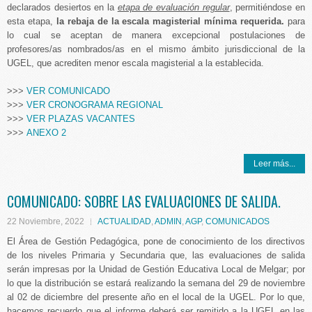
declarados desiertos en la
etapa de evaluación regular
, permitiéndose en
esta etapa,
la rebaja de la escala magisterial mínima requerida.
para
lo cual se aceptan de manera excepcional postulaciones de
profesores/as nombrados/as en el mismo ámbito jurisdiccional de la
UGEL, que acrediten menor escala magisterial a la establecida.
>>>
VER COMUNICADO
>>>
VER CRONOGRAMA REGIONAL
>>>
VER PLAZAS VACANTES
>>>
ANEXO 2
Leer más...
COMUNICADO: SOBRE LAS EVALUACIONES DE SALIDA.
22 Noviembre, 2022
ACTUALIDAD
,
ADMIN
,
AGP
,
COMUNICADOS
El Área de Gestión Pedagógica, pone de conocimiento de los directivos
de los niveles Primaria y Secundaria que, las evaluaciones de salida
serán impresas por la Unidad de Gestión Educativa Local de Melgar; por
lo que la distribución se estará realizando la semana del 29 de noviembre
al 02 de diciembre del presente año en el local de la UGEL. Por lo que,
hacemos recuerdo que el informe deberá ser remitido a la UGEL en las