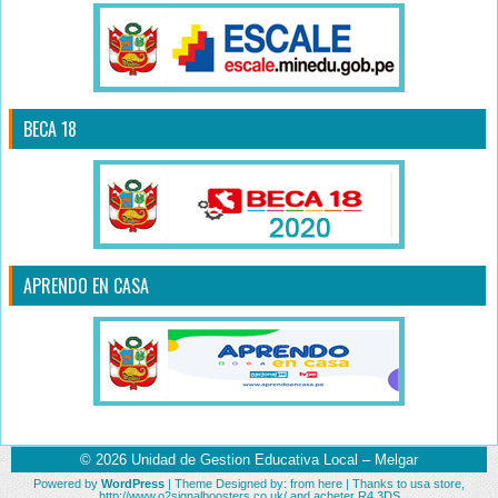
BECA 18
APRENDO EN CASA
© 2026
Unidad de Gestion Educativa Local – Melgar
Powered by
WordPress
| Theme Designed by:
from here
| Thanks to
usa store
,
http://www.o2signalboosters.co.uk/
and
acheter R4 3DS