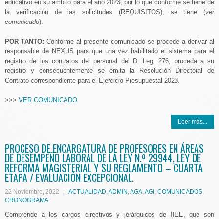
educativo en su ámbito para el año 2023; por lo que conforme se tiene de
la verificación de las solicitudes (REQUISITOS); se tiene (
ver
comunicado
).
POR TANTO:
Conforme al presente comunicado se procede a derivar al
responsable de NEXUS para que una vez habilitado el sistema para el
registro de los contratos del personal del D. Leg. 276, proceda a su
registro y consecuentemente se emita la Resolución Directoral de
Contrato correspondiente para el Ejercicio Presupuestal 2023.
>>>
VER COMUNICADO
Leer más...
PROCESO DE ENCARGATURA DE PROFESORES EN ÁREAS
DE DESEMPEÑO LABORAL DE LA LEY N.º 29944, LEY DE
REFORMA MAGISTERIAL Y SU REGLAMENTO – CUARTA
ETAPA / EVALUACIÓN EXCEPCIONAL.
22 Noviembre, 2022
ACTUALIDAD
,
ADMIN
,
AGA
,
AGI
,
COMUNICADOS
,
CRONOGRAMA
Comprende a los cargos directivos y jerárquicos de IIEE, que son