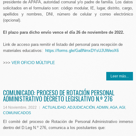
presidente de APAFA, autoridad comunal y/o padre de familia. Los datos
solicitados en el formulario son: código modular, IE, lugar, distrito, cargo,
apellidos y nombres, DNI, número de celular y correo electrónico
(opcional).
El plazo para dicho envío vence el día 26 de noviembre de 2022.
Link de acceso para remitir el listado del personal para recepción de
materiales educativos:
https://forms.gle/Ga8NmxDYsUJUWeoX6
>>>
VER OFICIO MÚLTIPLE
Leer más...
COMUNICADO: PROCESO DE ROTACIÓN PERSONAL
ADMINISTRATIVO DECRETO LEGISLATIVO N.º 276
14 Noviembre, 2022
ACTUALIDAD
,
ADJUDICACIÓN
,
ADMIN
,
AGA
,
AGI
,
COMUNICADOS
El comité del proceso de Rotación de Personal Administrativo inmerso
dentro del D.Leg N.º 276, comunica a los postulantes que: