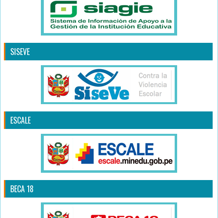
SISEVE
ESCALE
BECA 18