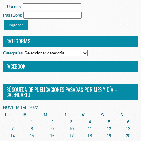
Usuario:
Password:
Ingresar
CATEGORÍAS
Categorías
FACEBOOK
BÚSQUEDA DE PUBLICACIONES PASADAS POR MES Y DÍA –
CALENDARIO:
NOVIEMBRE 2022
L
M
M
J
V
S
S
1
2
3
4
5
6
7
8
9
10
11
12
13
14
15
16
17
18
19
20