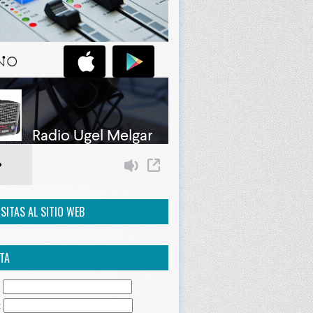
ISITAS AL SITIO WEB
TA
:
: