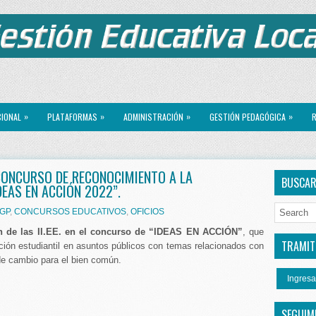
»
»
»
»
CIONAL
PLATAFORMAS
ADMINISTRACIÓN
GESTIÓN PEDAGÓGICA
R
 CONCURSO DE RECONOCIMIENTO A LA
BUSCA
DEAS EN ACCIÓN 2022”.
GP
,
CONCURSOS EDUCATIVOS
,
OFICIOS
ión de las II.EE. en el concurso de “IDEAS EN ACCIÓN”
, que
TRAMITE
ación estudiantil en asuntos públicos con temas relacionados con
de cambio para el bien común.
Ingresa
SEGUIM