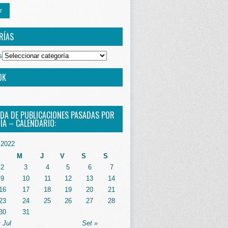
r
RÍAS
s
OK
DA DE PUBLICACIONES PASADAS POR
ÍA – CALENDARIO:
2022
M
J
V
S
S
2
3
4
5
6
7
9
10
11
12
13
14
16
17
18
19
20
21
23
24
25
26
27
28
30
31
 Jul
Set »