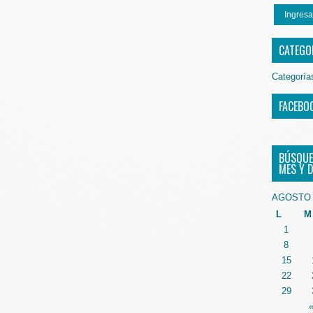
Ingresa
CATEGO
Categoría
FACEBO
BÚSQUE
MES Y D
AGOSTO 
L
M
1
8
15
22
29
«