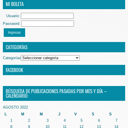
MI BOLETA
Usuario:
Password:
Ingresar
CATEGORÍAS
Categorías
FACEBOOK
BÚSQUEDA DE PUBLICACIONES PASADAS POR MES Y DÍA –
CALENDARIO:
AGOSTO 2022
L
M
M
J
V
S
S
1
2
3
4
5
6
7
8
9
10
11
12
13
14