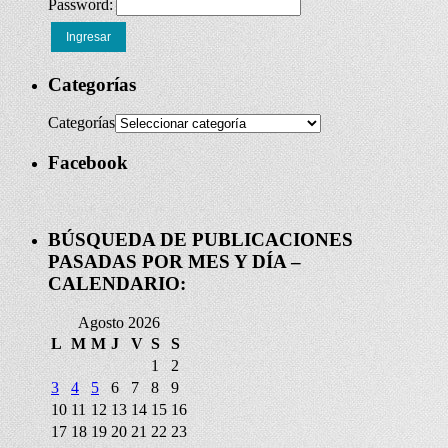
Password:
Ingresar
Categorías
Categorías
Facebook
BÚSQUEDA DE PUBLICACIONES
PASADAS POR MES Y DÍA –
CALENDARIO:
Agosto 2026
L
M
M
J
V
S
S
1
2
3
4
5
6
7
8
9
10
11
12
13
14
15
16
17
18
19
20
21
22
23