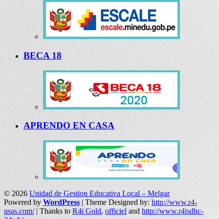
BECA 18
APRENDO EN CASA
© 2026
Unidad de Gestion Educativa Local – Melgar
Powered by
WordPress
| Theme Designed by:
http://www.r4-
usas.com/
| Thanks to
R4i Gold
,
officiel
and
http://www.r4isdhc-