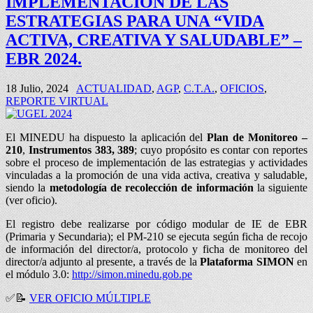
IMPLEMENTACIÓN DE LAS
ESTRATEGIAS PARA UNA “VIDA
ACTIVA, CREATIVA Y SALUDABLE” –
EBR 2024.
18 Julio, 2024
ACTUALIDAD
,
AGP
,
C.T.A.
,
OFICIOS
,
REPORTE VIRTUAL
El MINEDU ha dispuesto la aplicación del
Plan de Monitoreo –
210
,
Instrumentos 383, 389
; cuyo propósito es contar con reportes
sobre el proceso de implementación de las estrategias y actividades
vinculadas a la promoción de una vida activa, creativa y saludable,
siendo la
metodología de recolección de información
la siguiente
(ver oficio).
El registro debe realizarse por código modular de IE de EBR
(Primaria y Secundaria); el PM-210 se ejecuta según ficha de recojo
de información del director/a, protocolo y ficha de monitoreo del
director/a adjunto al presente, a través de la
Plataforma SIMON
en
el módulo 3.0:
http://simon.minedu.gob.pe
✅📝
VER OFICIO MÚLTIPLE