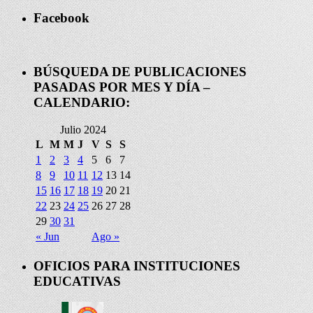
Facebook
BÚSQUEDA DE PUBLICACIONES
PASADAS POR MES Y DÍA –
CALENDARIO:
Julio 2024
L
M
M
J
V
S
S
1
2
3
4
5
6
7
8
9
10
11
12
13
14
15
16
17
18
19
20
21
22
23
24
25
26
27
28
29
30
31
« Jun
Ago »
OFICIOS PARA INSTITUCIONES
EDUCATIVAS