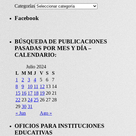
Categorías
Facebook
BÚSQUEDA DE PUBLICACIONES
PASADAS POR MES Y DÍA –
CALENDARIO:
Julio 2024
L
M
M
J
V
S
S
1
2
3
4
5
6
7
8
9
10
11
12
13
14
15
16
17
18
19
20
21
22
23
24
25
26
27
28
29
30
31
« Jun
Ago »
OFICIOS PARA INSTITUCIONES
EDUCATIVAS