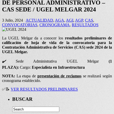
DE PERSONAL ADMINISTRATIVO –
CAS SEDE / UGEL MELGAR 2024
3 Julio, 2024
ACTUALIDAD
,
AGA
,
AGI
,
AGP
,
CAS
,
CONVOCATORIAS
,
CRONOGRAMA
,
RESULTADOS
La UGEL Melgar da a conocer los
resultados preliminares de
calificación de hoja de vida de la convocatoria para la
Contratación Administrativa de Servicios (CAS) sede 2024 de la
UGEL Melgar.
✔
️
Sede Administrativa UGEL Melgar
(1
PLAZA):
Cargo:
Especialista en Infraestructura
NOTA:
La etapa de
presentación de reclamos
se realizará según
cronograma establecido.
✅
📝
VER RESULTADOS PRELIMINARES
BUSCAR