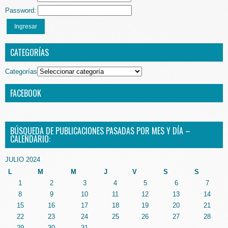
Password:
Ingresar
CATEGORÍAS
Categorías
FACEBOOK
BÚSQUEDA DE PUBLICACIONES PASADAS POR MES Y DÍA –
CALENDARIO:
JULIO 2024
L
M
M
J
V
S
S
1
2
3
4
5
6
7
8
9
10
11
12
13
14
15
16
17
18
19
20
21
22
23
24
25
26
27
28
29
30
31