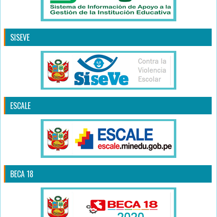
SISEVE
ESCALE
BECA 18