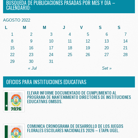
BÚSQUEDA DE PUBLICACIONES PASADAS POR MES Y DÍA –
CALENDARIO:
AGOSTO 2022
L
M
M
J
V
S
S
1
2
3
4
5
6
7
8
9
10
11
12
13
14
15
16
17
18
19
20
21
22
23
24
25
26
27
28
29
30
31
« Jul
Set »
OFICIOS PARA INSTITUCIONES EDUCATIVAS
ELEVAR INFORME DOCUMENTADO DE CUMPLIMIENTO AL
PROGRAMA DE MANTENIMIENTO DIRECTORES DE INSTITUCIONES
EDUCATIVAS OMISOS.
COMUNICA CRONOGRAMA DE DESARROLLO DE LOS JUEGOS
FLORALES ESCOLARES NACIONALES 2026 – ETAPA UGEL.