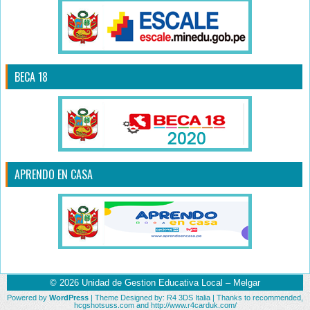
BECA 18
APRENDO EN CASA
© 2026
Unidad de Gestion Educativa Local – Melgar
Powered by
WordPress
| Theme Designed by:
R4 3DS Italia
| Thanks to
recommended
,
hcgshotsuss.com
and
http://www.r4carduk.com/