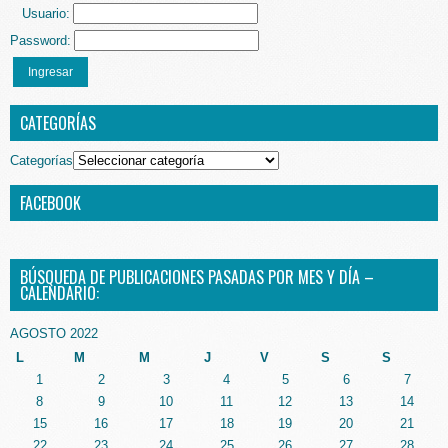
Usuario:
Password:
Ingresar
CATEGORÍAS
Categorías
FACEBOOK
BÚSQUEDA DE PUBLICACIONES PASADAS POR MES Y DÍA –
CALENDARIO:
AGOSTO 2022
L
M
M
J
V
S
S
1
2
3
4
5
6
7
8
9
10
11
12
13
14
15
16
17
18
19
20
21
22
23
24
25
26
27
28