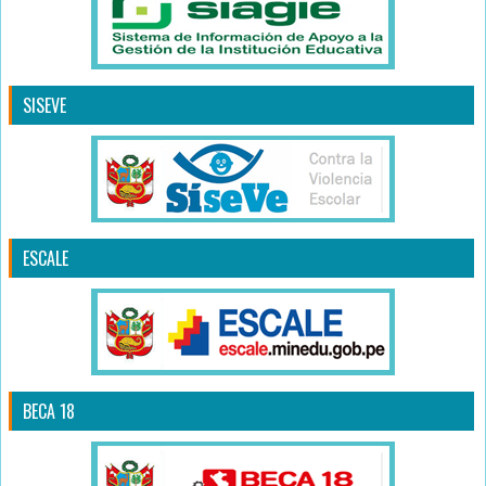
SISEVE
ESCALE
BECA 18