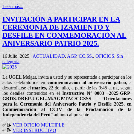
Leer más...
INVITACIÓN A PARTICIPAR EN LA
CEREMONIA DE IZAMIENTO Y
DESFILE EN CONMEMORACIÓN AL
ANIVERSARIO PATRIO 2025.
16 Julio, 2025
ACTUALIDAD
,
AGP
,
CC.SS.
,
OFICIOS
,
Sin
categoría
La UGEL Melgar, invita a usted y su representada a participar en los
actos celebratorios en
conmemoración al aniversario patrio
, a
desarrollarse el
martes,
22 de julio, a partir de las 9:45 a. m., según
los detalles contenidos en el
Instructivo N° 0003 –2025-GRP-
GRDS-DREP-UGEL-M/AGP/TAC/CCSSS “Orientaciones
para la Ceremonia del Aniversario Patrio y Desfile 2025, en
Conmemoración al CCIV de la Proclamación de la
Independencia del Perú
” adjunto al presente.
✅
📝
VER OFICIO MÚLTIPLE
✅
📝
VER INSTRUCTIVO