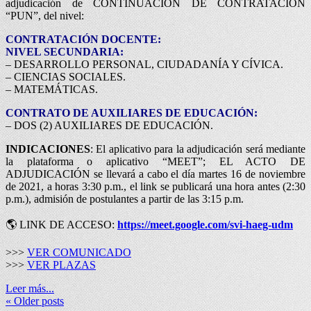
adjudicación de CONTINUACIÓN DE CONTRATACIÓN
“PUN”, del nivel:
CONTRATACIÓN DOCENTE:
NIVEL SECUNDARIA:
– DESARROLLO PERSONAL, CIUDADANÍA Y CÍVICA.
– CIENCIAS SOCIALES.
– MATEMÁTICAS.
CONTRATO DE AUXILIARES DE EDUCACIÓN:
– DOS (2) AUXILIARES DE EDUCACIÓN.
INDICACIONES
: El aplicativo para la adjudicación será mediante
la plataforma o aplicativo “MEET”; EL ACTO DE
ADJUDICACIÓN se llevará a cabo el día martes 16 de noviembre
de 2021, a horas 3:30 p.m., el link se publicará una hora antes (2:30
p.m.), admisión de postulantes a partir de las 3:15 p.m.
🌎 LINK DE ACCESO:
https://meet.google.com/svi-haeg-udm
>>>
VER COMUNICADO
>>>
VER PLAZAS
Leer más...
«
Older posts