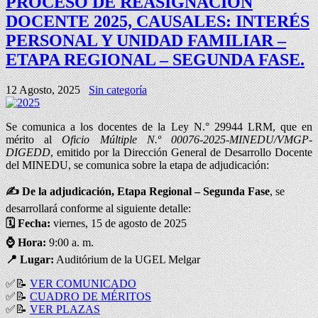
PROCESO DE REASIGNACIÓN
DOCENTE 2025, CAUSALES: INTERÉS
PERSONAL Y UNIDAD FAMILIAR –
ETAPA REGIONAL – SEGUNDA FASE.
12 Agosto, 2025
Sin categoría
Se comunica a los docentes de la Ley N.° 29944 LRM, que en
mérito al
Oficio Múltiple N.º 00076-2025-MINEDU/VMGP-
DIGEDD
, emitido por la Dirección General de Desarrollo Docente
del MINEDU, se comunica sobre la etapa de adjudicación:
✍ De la adjudicación, Etapa Regional – Segunda Fase
, se
desarrollará conforme al siguiente detalle:
🗓️
Fecha:
viernes, 15 de agosto de 2025
⌚
Hora:
9:00 a. m.
📍
Lugar:
Auditórium de la UGEL Melgar
✅
📝
VER COMUNICADO
✅
📝
CUADRO DE MÉRITOS
✅
📝
VER PLAZAS