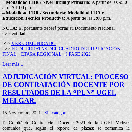
–
Modalidad EBR / Nivel Inicial y Primaria:
A partir de las 9:30
a.m. A 1:00 p.m.
–
Modalidad EBR / Secundaria; Modalidad EBA y
Educación
Técnica Productiva:
A partir de las 2:00 p.m.
NOTA:
El postulante deberá portar su Documento Nacional
de Identidad.
>>>
VER COMUNICADO
>>>
FE DE ERRATAS DEL CUADRO DE PUBLICACIÓN
FINAL – ETAPA REGIONAL – I FASE 2022
Leer más...
ADJUDICACIÓN VIRTUAL: PROCESO
DE CONTRATACIÓN DOCENTE POR
RESULTADOS DE LA “PUN” UGEL
MELGAR.
15 Noviembre, 2021
Sin categoría
El Comité de Contratación Docente 2021 de la UGEL Melgar,
comunica que, según el reporte de plazas; se comunica la