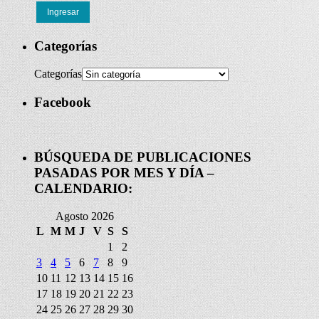
Ingresar
Categorías
Categorías
Facebook
BÚSQUEDA DE PUBLICACIONES
PASADAS POR MES Y DÍA –
CALENDARIO:
Agosto 2026
L
M
M
J
V
S
S
1
2
3
4
5
6
7
8
9
10
11
12
13
14
15
16
17
18
19
20
21
22
23
24
25
26
27
28
29
30