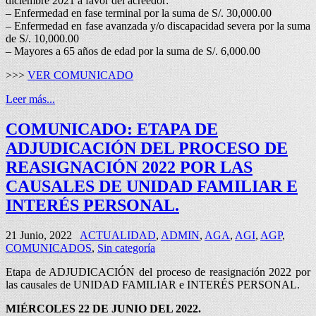
diciembre 2021 a favor del acreedor:
– Enfermedad en fase terminal por la suma de S/. 30,000.00
– Enfermedad en fase avanzada y/o discapacidad severa por la suma
de S/. 10,000.00
– Mayores a 65 años de edad por la suma de S/. 6,000.00
>>>
VER COMUNICADO
Leer más...
COMUNICADO: ETAPA DE
ADJUDICACIÓN DEL PROCESO DE
REASIGNACIÓN 2022 POR LAS
CAUSALES DE UNIDAD FAMILIAR E
INTERÉS PERSONAL.
21 Junio, 2022
ACTUALIDAD
,
ADMIN
,
AGA
,
AGI
,
AGP
,
COMUNICADOS
,
Sin categoría
Etapa de ADJUDICACIÓN del proceso de reasignación 2022 por
las causales de UNIDAD FAMILIAR e INTERÉS PERSONAL.
MIÉRCOLES 22 DE JUNIO DEL 2022.