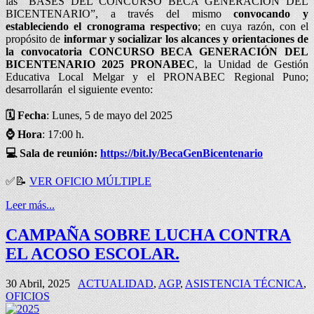
las “BASES DEL CONCURSO BECA GENERACIÓN DEL
BICENTENARIO”, a través del mismo
convocando y
estableciendo el cronograma respectivo
; en cuya razón, con el
propósito de
informar y socializar los alcances y orientaciones de
la convocatoria CONCURSO BECA GENERACIÓN DEL
BICENTENARIO 2025 PRONABEC
, la Unidad de Gestión
Educativa Local Melgar y el PRONABEC Regional Puno;
desarrollarán el siguiente evento:
🗓️ Fecha
: Lunes, 5 de mayo del 2025
⌚
Hora
: 17:00 h.
💻
Sala de reunión:
https://bit.ly/BecaGenBicentenario
✅
📝
VER OFICIO MÚLTIPLE
Leer más...
CAMPAÑA SOBRE LUCHA CONTRA
EL ACOSO ESCOLAR.
30 Abril, 2025
ACTUALIDAD
,
AGP
,
ASISTENCIA TÉCNICA
,
OFICIOS