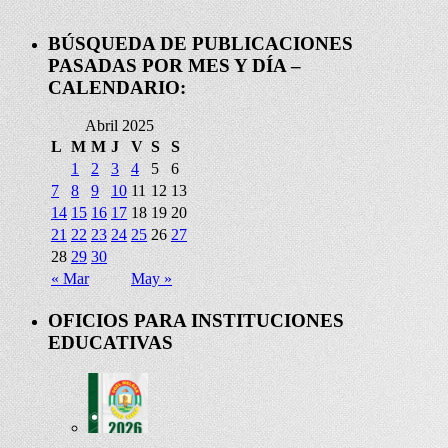
BÚSQUEDA DE PUBLICACIONES
PASADAS POR MES Y DÍA –
CALENDARIO:
Abril 2025
L
M
M
J
V
S
S
1
2
3
4
5
6
7
8
9
10
11
12
13
14
15
16
17
18
19
20
21
22
23
24
25
26
27
28
29
30
« Mar
May »
OFICIOS PARA INSTITUCIONES
EDUCATIVAS