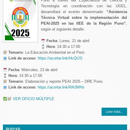
Puno a través del Especialista de Ciencia y
Tecnología en coordinación con las UGEL,
desarrollará el evento denominado:
“Asistencia
Técnica Virtual sobre la implementación del
PEAI-2025 en las IIEE de la Región Puno”
,
según el siguiente detalle:
️ Fecha
: Lunes, 21 de abril
Hora
: 14:30 a 17:00
Temario
: La Educación Ambiental en el Perú.
Link de acceso
:
https://acortar.link/HcQIJS
️ Fecha
: Miércoles, 23 de abril
Hora
: 14:30 a 17:00
Temario
: Elaboración y reporte PEAI 2025 – DRE Puno.
Link de acceso
:
https://acortar.link/RA3WHs
VER OFICIO MÚLTIPLE
Leer más...
BUSCAR