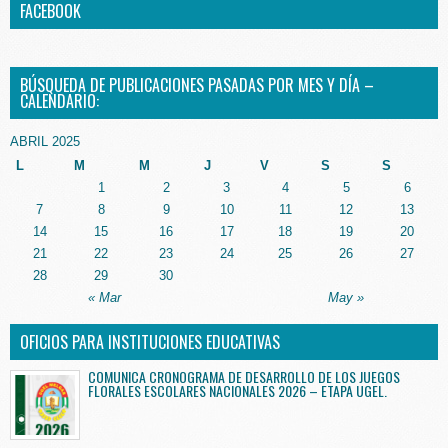
FACEBOOK
BÚSQUEDA DE PUBLICACIONES PASADAS POR MES Y DÍA –
CALENDARIO:
ABRIL 2025
L
M
M
J
V
S
S
1
2
3
4
5
6
7
8
9
10
11
12
13
14
15
16
17
18
19
20
21
22
23
24
25
26
27
28
29
30
« Mar
May »
OFICIOS PARA INSTITUCIONES EDUCATIVAS
COMUNICA CRONOGRAMA DE DESARROLLO DE LOS JUEGOS
FLORALES ESCOLARES NACIONALES 2026 – ETAPA UGEL.