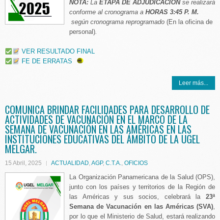
NOTA:
La
ETAPA DE ADJUDICACIÓN
se realizará
conforme al cronograma a
HORAS 3:45 P. M.
según cronograma reprogramado
(En la oficina de
personal)
.
VER RESULTADO FINAL
FE DE ERRATAS
Leer más...
COMUNICA BRINDAR FACILIDADES PARA DESARROLLO DE
ACTIVIDADES DE VACUNACIÓN EN EL MARCO DE LA
SEMANA DE VACUNACIÓN EN LAS AMÉRICAS EN LAS
INSTITUCIONES EDUCATIVAS DEL ÁMBITO DE LA UGEL
MELGAR.
15 Abril, 2025
ACTUALIDAD
,
AGP
,
C.T.A.
,
OFICIOS
La Organización Panamericana de la Salud (OPS),
junto con los países y territorios de la Región de
las Américas y sus socios, celebrará la
23ª
Semana de Vacunación en las Américas (SVA)
,
por lo que el Ministerio de Salud, estará realizando