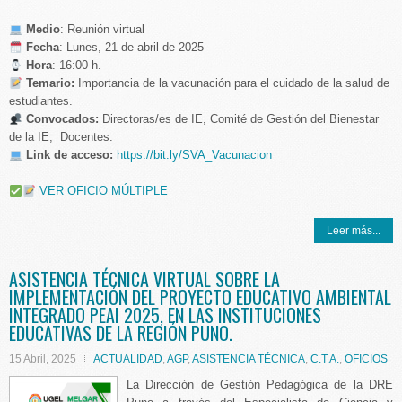
Medio
: Reunión virtual
️
Fecha
: Lunes, 21 de abril de 2025
Hora
: 16:00 h.
Temario:
Importancia de la vacunación para el cuidado de la salud de
estudiantes.
Convocados:
Directoras/es de IE, Comité de Gestión del Bienestar
de la IE, Docentes.
Link de acceso:
https://bit.ly/SVA_Vacunacion
VER OFICIO MÚLTIPLE
Leer más...
ASISTENCIA TÉCNICA VIRTUAL SOBRE LA
IMPLEMENTACIÓN DEL PROYECTO EDUCATIVO AMBIENTAL
INTEGRADO PEAI 2025, EN LAS INSTITUCIONES
EDUCATIVAS DE LA REGIÓN PUNO.
15 Abril, 2025
ACTUALIDAD
,
AGP
,
ASISTENCIA TÉCNICA
,
C.T.A.
,
OFICIOS
La Dirección de Gestión Pedagógica de la DRE