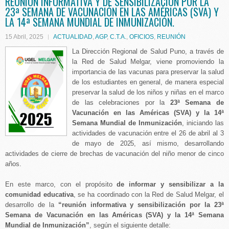
REUNIÓN INFORMATIVA Y DE SENSIBILIZACIÓN POR LA
23ª SEMANA DE VACUNACIÓN EN LAS AMÉRICAS (SVA) Y
LA 14ª SEMANA MUNDIAL DE INMUNIZACIÓN.
15 Abril, 2025
ACTUALIDAD
,
AGP
,
C.T.A.
,
OFICIOS
,
REUNIÓN
La Dirección Regional de Salud Puno, a través de
la Red de Salud Melgar, viene promoviendo la
importancia de las vacunas para preservar la salud
de los estudiantes en general, de manera especial
preservar la salud de los niños y niñas en el marco
de las celebraciones por la
23ª Semana de
Vacunación en las Américas (SVA) y la 14ª
Semana Mundial de Inmunización
, iniciando las
actividades de vacunación entre el 26 de abril al 3
de mayo de 2025, así mismo, desarrollando
actividades de cierre de brechas de vacunación del niño menor de cinco
años.
En este marco, con el propósito
de informar y sensibilizar a la
comunidad educativa
, se ha coordinado con la Red de Salud Melgar, el
desarrollo de la
“reunión informativa y sensibilización por la 23ª
Semana de Vacunación en las Américas (SVA) y la 14ª Semana
Mundial de Inmunización”
, según el siguiente detalle: