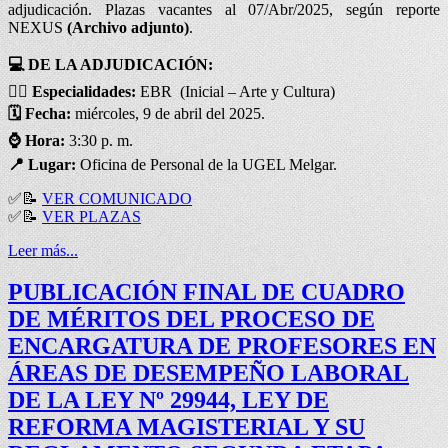
adjudicación. Plazas vacantes al 07/Abr/2025, según reporte
NEXUS
(Archivo adjunto)
.
💻 DE LA ADJUDICACIÓN
:
✍🏻
Especialidades:
EBR (Inicial – Arte y Cultura)
🗓️
Fecha:
miércoles, 9 de abril del 2025.
⌚
Hora:
3:30 p. m.
📍
Lugar:
Oficina de Personal de la UGEL Melgar.
✅
📝
VER COMUNICADO
✅
📝
VER PLAZAS
Leer más...
PUBLICACIÓN FINAL DE CUADRO
DE MÉRITOS DEL PROCESO DE
ENCARGATURA DE PROFESORES EN
ÁREAS DE DESEMPEÑO LABORAL
DE LA LEY Nº 29944, LEY DE
REFORMA MAGISTERIAL Y SU