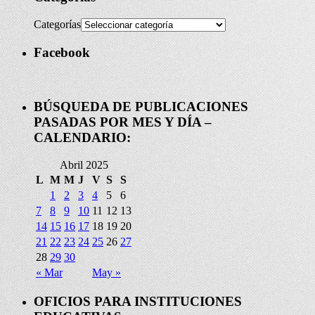
Categorías
Facebook
BÚSQUEDA DE PUBLICACIONES
PASADAS POR MES Y DÍA –
CALENDARIO:
Abril 2025
L
M
M
J
V
S
S
1
2
3
4
5
6
7
8
9
10
11
12
13
14
15
16
17
18
19
20
21
22
23
24
25
26
27
28
29
30
« Mar
May »
OFICIOS PARA INSTITUCIONES