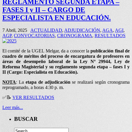
REGLAMENTO SEGUNDA ETAPA –
FASES I y II – CARGO DE
ESPECIALISTA EN EDUCACIÓN.
7 Abril, 2025
ACTUALIDAD
,
ADJUDICACIÓN
,
AGA
,
AGI
,
AGP
,
CONVOCATORIAS
,
CRONOGRAMA
,
RESULTADOS
El comité de la UGEL Melgar, da a conocer la
publicación final de
cuadro de méritos del proceso de encargatura de profesores en
áreas de desempeño laboral de la Ley Nº 29944, Ley de
Reforma Magisterial y su reglamento segunda etapa – fases I y
II (Cargo: Especialista en Educación).
NOTA
: La
etapa de adjudicación
se realizará según cronograma
reprogramado, a horas 4:30 p. m.
✅
📝
VER RESULTADOS
Leer más...
BUSCAR