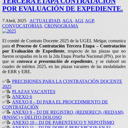
TERCERA ETAPA CONTRATACIÓN
POR EVALUACIÓN DE EXPEDIENTE.
7 Abril, 2025
ACTUALIDAD
,
AGA
,
AGI
,
AGP
,
CONVOCATORIAS
,
CRONOGRAMA
El comité de Contrato Docente 2025 de la UGEL Melgar, comunica
para
el Proceso de Contratación Tercera Etapa – Contratación
por Evaluación de Expediente
, respecto de las plazas que no
fueron ocupadas en la en la 2da Etapa Prueba Nacional (PN), por lo
que se
convoca a presentación de expedientes
, y se elaboré un
cuadro de méritos 2025, en las plazas vacantes de las modalidades
de EBR y EBE.
✅
📝
PRECISIONES PARA LA CONTRATACIÓN DOCENTE
2025
✅
📝
PLAZAS VACANTES
✅
📝
ANEXO 6
✅
📝
ANEXO 8 – DJ PARA EL PROCEDIMIENTO DE
CONTRATACIÓN
✅
📝
ANEXO 9 – DJ DE REGISTRO, (REDERECI), (REDAM),
(RNSSC) y DELITO DOLOSO
✅
📝
ANEXO 10 – DJ DE PARENTESCO Y NEPOTÍSMO
✅
📝
ANEXO 11 – DJ DE DOBLE PERCEPCION EN EL