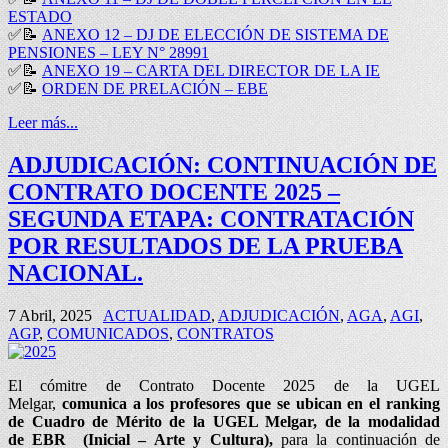
ESTADO
✅
📝
ANEXO 12 – DJ DE ELECCIÓN DE SISTEMA DE
PENSIONES – LEY N° 28991
✅
📝
ANEXO 19 – CARTA DEL DIRECTOR DE LA IE
✅
📝
ORDEN DE PRELACIÓN – EBE
Leer más...
ADJUDICACIÓN: CONTINUACIÓN DE
CONTRATO DOCENTE 2025 –
SEGUNDA ETAPA: CONTRATACIÓN
POR RESULTADOS DE LA PRUEBA
NACIONAL.
7 Abril, 2025
ACTUALIDAD
,
ADJUDICACIÓN
,
AGA
,
AGI
,
AGP
,
COMUNICADOS
,
CONTRATOS
El cómitre de Contrato Docente 2025 de la UGEL
Melgar,
comunica a los profesores que se ubican en el ranking
de Cuadro de Mérito de la UGEL Melgar, de la modalidad
de EBR (Inicial – Arte y Cultura),
para la continuación de