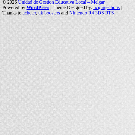
© 2026
Unidad de Gestion Educativa Local – Melgar
Powered by
WordPress
| Theme Designed by:
hcg injections
|
Thanks to
acheter
,
uk boosters
and
Nintendo R4 3DS RTS