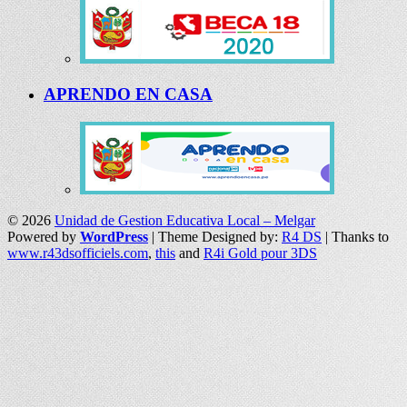
APRENDO EN CASA
© 2026
Unidad de Gestion Educativa Local – Melgar
Powered by
WordPress
| Theme Designed by:
R4 DS
| Thanks to
www.r43dsofficiels.com
,
this
and
R4i Gold pour 3DS