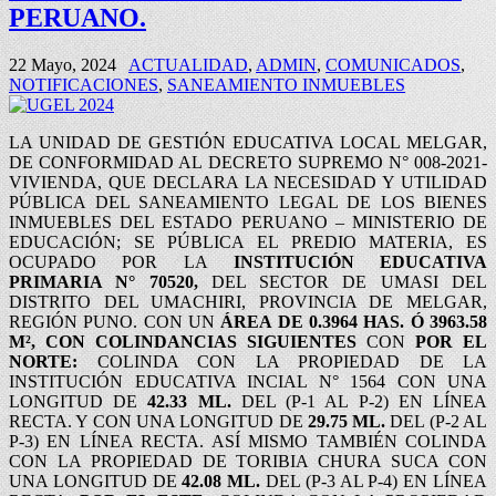
PERUANO.
22 Mayo, 2024
ACTUALIDAD
,
ADMIN
,
COMUNICADOS
,
NOTIFICACIONES
,
SANEAMIENTO INMUEBLES
LA UNIDAD DE GESTIÓN EDUCATIVA LOCAL MELGAR,
DE CONFORMIDAD AL DECRETO SUPREMO N° 008-2021-
VIVIENDA, QUE DECLARA LA NECESIDAD Y UTILIDAD
PÚBLICA DEL SANEAMIENTO LEGAL DE LOS BIENES
INMUEBLES DEL ESTADO PERUANO – MINISTERIO DE
EDUCACIÓN; SE PÚBLICA EL PREDIO MATERIA, ES
OCUPADO POR LA
INSTITUCIÓN EDUCATIVA
PRIMARIA N° 70520,
DEL SECTOR DE UMASI
DEL
DISTRITO DEL UMACHIRI, PROVINCIA DE MELGAR,
REGIÓN PUNO. CON UN
ÁREA DE 0.3964 HAS. Ó 3963.58
M², CON COLINDANCIAS SIGUIENTES
CON
POR EL
NORTE:
COLINDA CON LA PROPIEDAD DE LA
INSTITUCIÓN EDUCATIVA INCIAL N° 1564 CON UNA
LONGITUD DE
42.33 ML.
DEL (P-1 AL P-2) EN LÍNEA
RECTA. Y CON UNA LONGITUD DE
29.75 ML.
DEL (P-2 AL
P-3) EN LÍNEA RECTA. ASÍ MISMO TAMBIÉN COLINDA
CON LA PROPIEDAD DE TORIBIA CHURA SUCA CON
UNA LONGITUD DE
42.08 ML.
DEL (P-3 AL P-4) EN LÍNEA