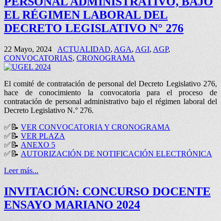
PERSONAL ADMINISTRATIVO, BAJO
EL RÉGIMEN LABORAL DEL
DECRETO LEGISLATIVO N° 276
22 Mayo, 2024
ACTUALIDAD
,
AGA
,
AGI
,
AGP
,
CONVOCATORIAS
,
CRONOGRAMA
El comité de contratación de personal del Decreto Legislativo 276,
hace de conocimiento la convocatoria para el proceso de
contratación de personal administrativo bajo el régimen laboral del
Decreto Legislativo N.° 276.
✅📝
VER CONVOCATORIA Y CRONOGRAMA
✅📝
VER PLAZA
✅📝
ANEXO 5
✅📝
AUTORIZACIÓN DE NOTIFICACIÓN ELECTRÓNICA
Leer más...
INVITACIÓN: CONCURSO DOCENTE
ENSAYO MARIANO 2024