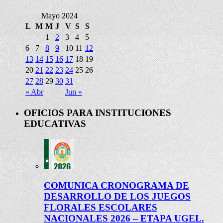
Mayo 2024
L
M
M
J
V
S
S
1
2
3
4
5
6
7
8
9
10
11
12
13
14
15
16
17
18
19
20
21
22
23
24
25
26
27
28
29
30
31
« Abr
Jun »
OFICIOS PARA INSTITUCIONES
EDUCATIVAS
COMUNICA CRONOGRAMA DE
DESARROLLO DE LOS JUEGOS
FLORALES ESCOLARES
NACIONALES 2026 – ETAPA UGEL.