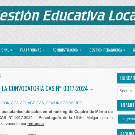
»
»
»
»
CIONAL
PLATAFORMAS
ADMINISTRACIÓN
GESTIÓN PEDAGÓGICA
R
4
BUSCA
 LA CONVOCATORIA CAS N° 0017-2024 –
ACIÓN
,
AGA
,
AGI
,
AGP
,
CAS
,
COMUNICADOS
,
JEC
TRAMITE
s postulantes ubicados en el ranking de Cuadro de Mérito de
CAS N° 0017-2024 – Psicólogo/a
de la UGEL Melgar para la
Ingresa
aza vacante por
renuncia
.
SEGUIM