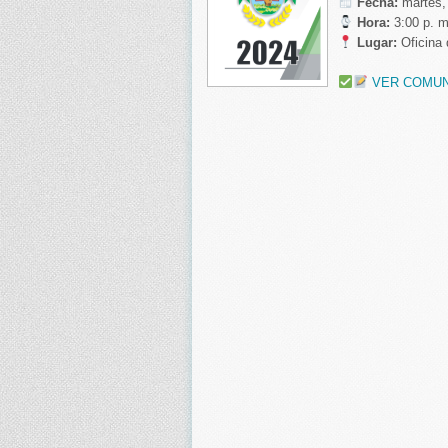
️ Fecha
:
martes,
Hora
:
3:00 p. m
Lugar
:
Oficina
VER COMU