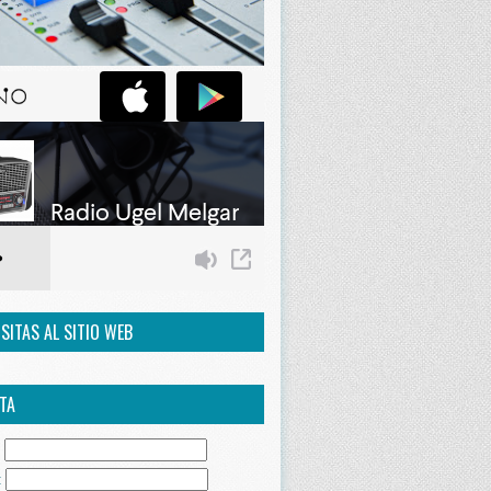
ISITAS AL SITIO WEB
TA
:
: