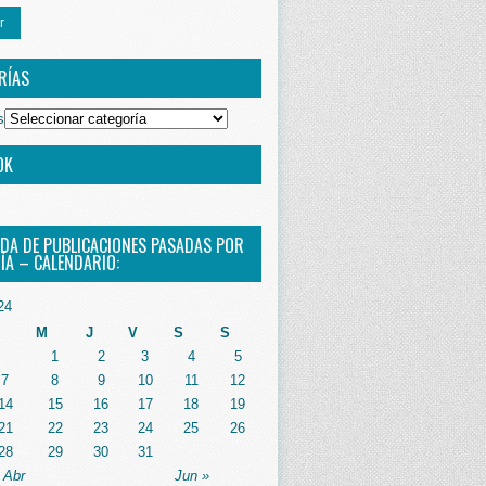
r
RÍAS
s
OK
DA DE PUBLICACIONES PASADAS POR
ÍA – CALENDARIO:
24
M
J
V
S
S
1
2
3
4
5
7
8
9
10
11
12
14
15
16
17
18
19
21
22
23
24
25
26
28
29
30
31
 Abr
Jun »