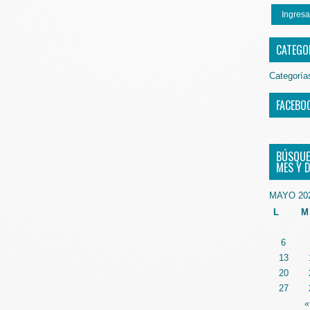
Ingresa
CATEGO
Categoría
FACEBO
BÚSQUE
MES Y D
MAYO 20
L
M
6
13
20
27
«