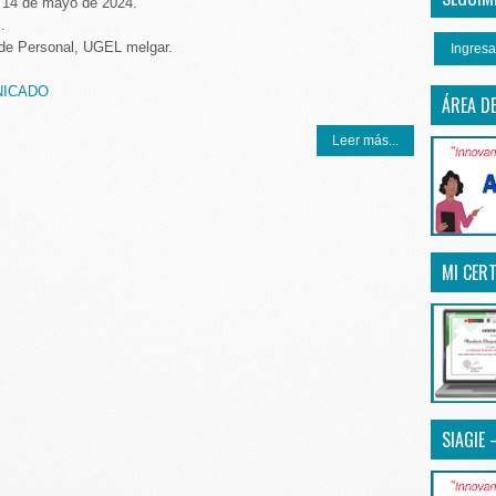
 14 de mayo de 2024.
.
 de Personal, UGEL melgar.
Ingresa
NICADO
ÁREA D
Leer más...
MI CERT
SIAGIE 