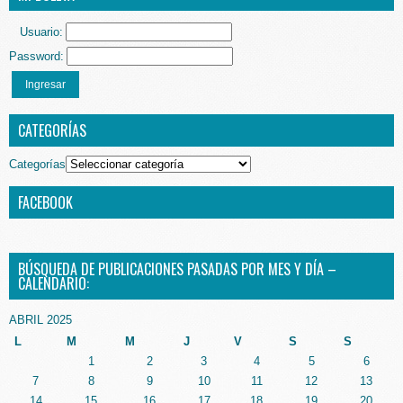
Usuario:
Password:
Ingresar
CATEGORÍAS
Categorías
FACEBOOK
BÚSQUEDA DE PUBLICACIONES PASADAS POR MES Y DÍA –
CALENDARIO:
ABRIL 2025
L
M
M
J
V
S
S
1
2
3
4
5
6
7
8
9
10
11
12
13
14
15
16
17
18
19
20