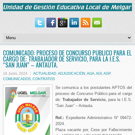
COMUNICADO: PROCESO DE CONCURSO PÚBLICO PARA EL
CARGO DE: TRABAJADOR DE SERVICIO, PARA LA I.E.S.
“SAN JUAN” – ANTAUTA.
18 Junio, 2024
ACTUALIDAD
,
ADJUDICACIÓN
,
AGA
,
AGI
,
AGP
,
COMUNICADOS
,
CONTRATOS
Se comunica a los postulantes APTOS del
proceso de Concurso Público para el cargo
de:
Trabajador de Servicio,
para la I.E.S.
“San Juan” – Antauta.
Ref.:
Expediente Administrativo N° 09472-
2024.
Plaza vacante por, Cese por Fallecimiento