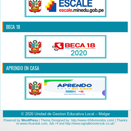
BECA 18
APRENDO EN CASA
© 2026
Unidad de Gestion Educativa Local – Melgar
Powered by
WordPress
| Theme Designed by:
http://www.r43dsmondos.com/
| Thanks
to
www.r4carduk.com
,
3ds r4
and
http://www.signalboostersuk.co.uk/